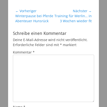
Beitragsnavigation
← Vorheriger
Nächster →
Vorheriger
Nächster
Winterpause bei Pferde
Training für Merlin… in
Beitrag:
Beitrag:
Abenteuer Hunsrück
3 Wochen wieder fit
Schreibe einen Kommentar
Deine E-Mail-Adresse wird nicht veröffentlicht.
Erforderliche Felder sind mit
*
markiert
Kommentar
*
Name
*