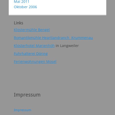
Mai 2011
Oktober 2006
Links
Klostermühle Bengel
Romantikmühle Heartlandranch Krummenau
Klosterhotel Marienhöh
in Langweiler
Fuhrhalterei Döring
Ferienwohnungen Mosel
Impressum
Impressum