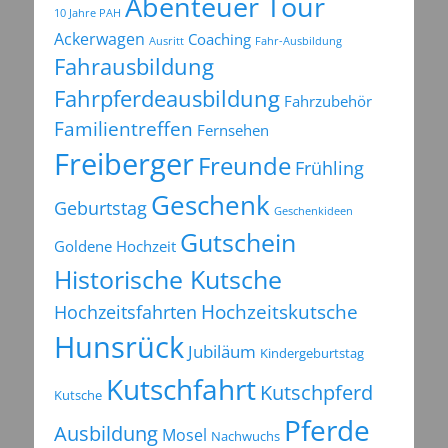
Abenteuer Tour
10 Jahre PAH
Ackerwagen
Coaching
Ausritt
Fahr-Ausbildung
Fahrausbildung
Fahrpferdeausbildung
Fahrzubehör
Familientreffen
Fernsehen
Freiberger
Freunde
Frühling
Geschenk
Geburtstag
Geschenkideen
Gutschein
Goldene Hochzeit
Historische Kutsche
Hochzeitsfahrten
Hochzeitskutsche
Hunsrück
Jubiläum
Kindergeburtstag
Kutschfahrt
Kutschpferd
Kutsche
Pferde
Ausbildung
Mosel
Nachwuchs