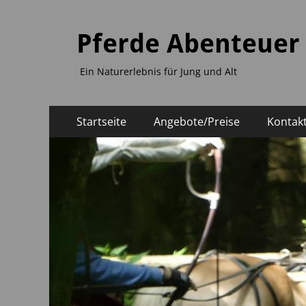
Pferde Abenteuer
Ein Naturerlebnis für Jung und Alt
Primäres
Zum
Startseite
Angebote/Preise
Kontak
Inhalt
Menü
springen