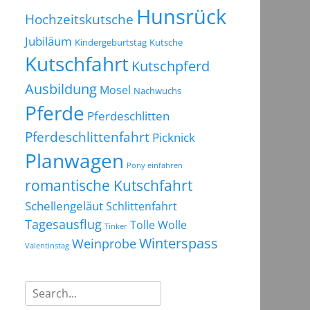
Hunsrück
Hochzeitskutsche
Jubiläum
Kindergeburtstag
Kutsche
Kutschfahrt
Kutschpferd
Ausbildung
Mosel
Nachwuchs
Pferde
Pferdeschlitten
Pferdeschlittenfahrt
Picknick
Planwagen
Pony einfahren
romantische Kutschfahrt
Schellengeläut
Schlittenfahrt
Tagesausflug
Tolle Wolle
Tinker
Winterspass
Weinprobe
Valentinstag
Suchen
nach: