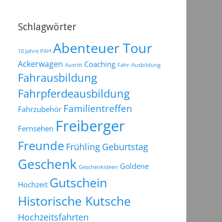
Schlagwörter
Abenteuer Tour
10 Jahre PAH
Ackerwagen
Coaching
Ausritt
Fahr-Ausbildung
Fahrausbildung
Fahrpferdeausbildung
Familientreffen
Fahrzubehör
Freiberger
Fernsehen
Freunde
Frühling
Geburtstag
Geschenk
Goldene
Geschenkideen
Gutschein
Hochzeit
Historische Kutsche
Hochzeitsfahrten