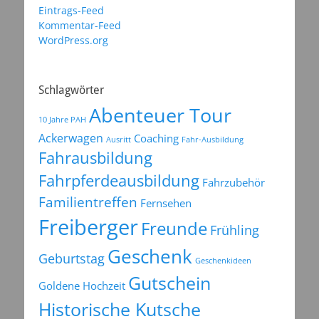
Eintrags-Feed
Kommentar-Feed
WordPress.org
Schlagwörter
Abenteuer Tour
10 Jahre PAH
Ackerwagen
Coaching
Ausritt
Fahr-Ausbildung
Fahrausbildung
Fahrpferdeausbildung
Fahrzubehör
Familientreffen
Fernsehen
Freiberger
Freunde
Frühling
Geschenk
Geburtstag
Geschenkideen
Gutschein
Goldene Hochzeit
Historische Kutsche