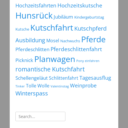
Hochzeitsfahrten
Hochzeitskutsche
Hunsrück
Jubiläum
Kindergeburtstag
Kutschfahrt
Kutschpferd
Kutsche
Pferde
Ausbildung
Mosel
Nachwuchs
Pferdeschlittenfahrt
Pferdeschlitten
Planwagen
Picknick
Pony einfahren
romantische Kutschfahrt
Tagesausflug
Schellengeläut
Schlittenfahrt
Weinprobe
Tolle Wolle
Tinker
Valentinstag
Winterspass
Suchen
nach: