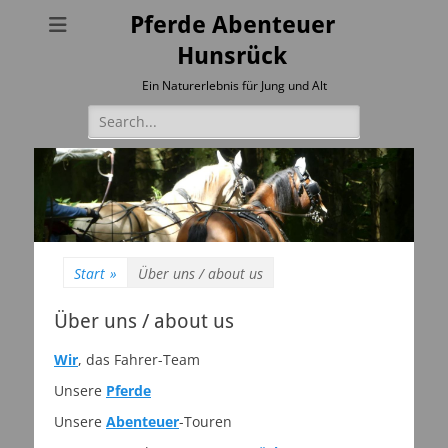
Pferde Abenteuer
Hunsrück
Ein Naturerlebnis für Jung und Alt
Suchen
nach:
Start
»
Über uns / about us
Über uns / about us
Wir
, das Fahrer-Team
Unsere
Pferde
Unsere
Abenteuer
-Touren