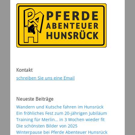
Kontakt
schreiben Sie uns eine Email
Neueste Beiträge
Wandern und Kutsche fahren im Hunsrück
Ein fröhliches Fest zum 20-jährigen Jubiläum
Training für Merlin… in 3 Wochen wieder fit
Die schönsten Bilder von 2025
Winterpause bei Pferde Abenteuer Hunsrück