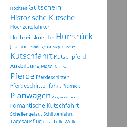
Gutschein
Hochzeit
Historische Kutsche
Hochzeitsfahrten
Hunsrück
Hochzeitskutsche
Jubiläum
Kindergeburtstag
Kutsche
Kutschfahrt
Kutschpferd
Ausbildung
Mosel
Nachwuchs
Pferde
Pferdeschlitten
Pferdeschlittenfahrt
Picknick
Planwagen
Pony einfahren
romantische Kutschfahrt
Schellengeläut
Schlittenfahrt
Tagesausflug
Tolle Wolle
Tinker