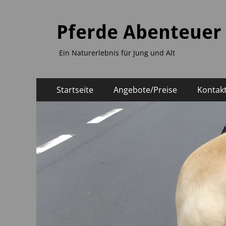
Pferde Abenteuer
Ein Naturerlebnis für Jung und Alt
Primäres
Zum
Startseite
Angebote/Preise
Kontak
Inhalt
Menü
springen