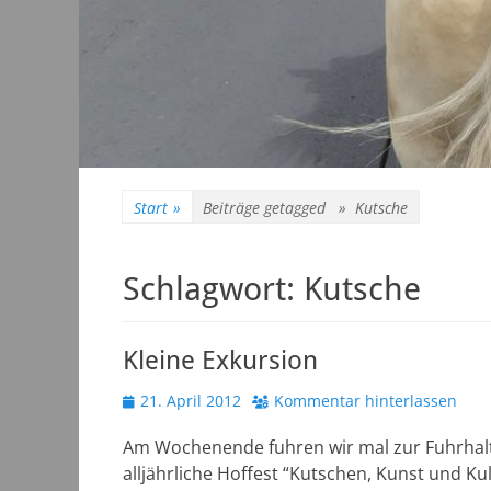
Start
»
Beiträge getagged »
Kutsche
Schlagwort:
Kutsche
Kleine Exkursion
Veröffentlicht
21. April 2012
Kommentar hinterlassen
am
Am Wochenende fuhren wir mal zur Fuhrhalt
alljährliche Hoffest “Kutschen, Kunst und Ku