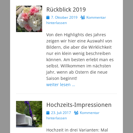
Rückblick 2019
Veröffentlicht
7. Oktober 2019
Kommentar
am
hinterlassen
Von den Highlights des Jahres
zeigen wir hier eine Auswahl von
Bildern, die aber die Wirklichkeit
nur ein klein wenig beschreiben
können. Am besten erlebt man es
selbst. Willkommen im nächsten
Jahr, wenn ab Ostern die neue
Saison beginnt!
weiter lesen …
Hochzeits-Impressionen
Veröffentlicht
23. Juli 2017
Kommentar
am
hinterlassen
Hochzeit in drei Varianten: Mal