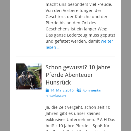
macht uns besonders viel Freude.
Von den Vorbereitungen der
Geschirre, der Kutsche und der
Pferde bis an den Ort des
Geschehens ist ein langer Weg:
Das ganze Lederzeug muss geputzt
und gefettet werden, damit
weiter
lesen …
Schon gewusst? 10 Jahre
Pferde Abenteuer
Hunsrück
Veröffentlicht
14. März 2016
Kommentar
am
hinterlassen
Ja, die Zeit vergeht, schon seit 10
Jahren gibt es unser kleines
exklusives Unternehmen. P A H Das
heißt: 10 Jahre Pferde – Spaß für