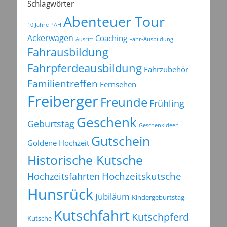
Schlagwörter
Abenteuer Tour
10 Jahre PAH
Ackerwagen
Coaching
Ausritt
Fahr-Ausbildung
Fahrausbildung
Fahrpferdeausbildung
Fahrzubehör
Familientreffen
Fernsehen
Freiberger
Freunde
Frühling
Geschenk
Geburtstag
Geschenkideen
Gutschein
Goldene Hochzeit
Historische Kutsche
Hochzeitsfahrten
Hochzeitskutsche
Hunsrück
Jubiläum
Kindergeburtstag
Kutschfahrt
Kutschpferd
Kutsche