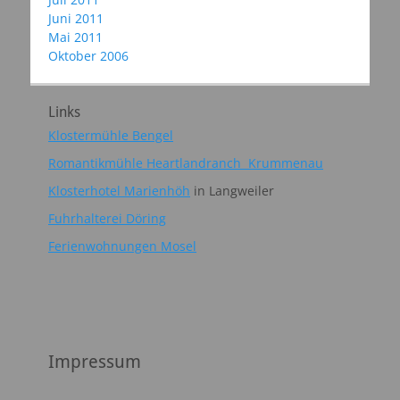
Juni 2011
Mai 2011
Oktober 2006
Links
Klostermühle Bengel
Romantikmühle Heartlandranch Krummenau
Klosterhotel Marienhöh
in Langweiler
Fuhrhalterei Döring
Ferienwohnungen Mosel
Impressum