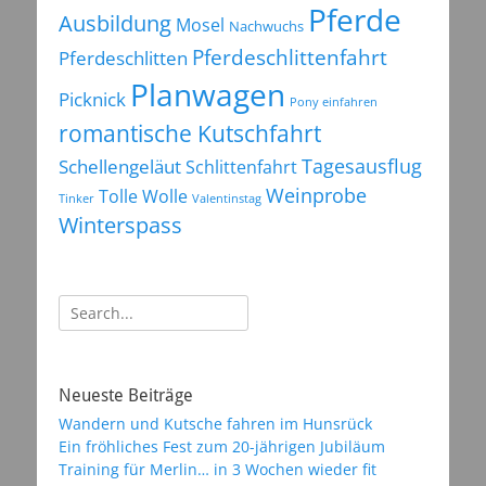
Pferde
Ausbildung
Mosel
Nachwuchs
Pferdeschlittenfahrt
Pferdeschlitten
Planwagen
Picknick
Pony einfahren
romantische Kutschfahrt
Tagesausflug
Schellengeläut
Schlittenfahrt
Weinprobe
Tolle Wolle
Tinker
Valentinstag
Winterspass
Suchen
nach:
Neueste Beiträge
Wandern und Kutsche fahren im Hunsrück
Ein fröhliches Fest zum 20-jährigen Jubiläum
Training für Merlin… in 3 Wochen wieder fit