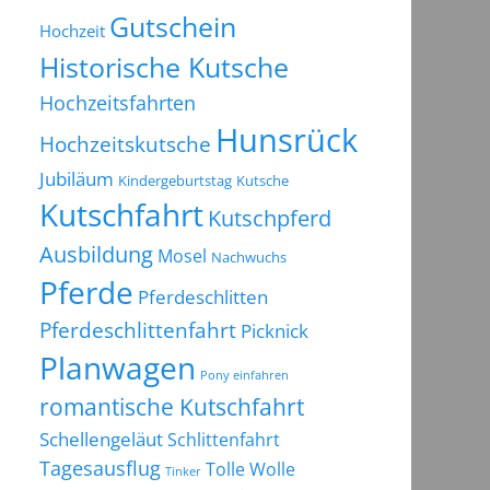
Gutschein
Hochzeit
Historische Kutsche
Hochzeitsfahrten
Hunsrück
Hochzeitskutsche
Jubiläum
Kindergeburtstag
Kutsche
Kutschfahrt
Kutschpferd
Ausbildung
Mosel
Nachwuchs
Pferde
Pferdeschlitten
Pferdeschlittenfahrt
Picknick
Planwagen
Pony einfahren
romantische Kutschfahrt
Schellengeläut
Schlittenfahrt
Tagesausflug
Tolle Wolle
Tinker