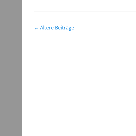
Beitragsnavigation
←
Ältere Beiträge