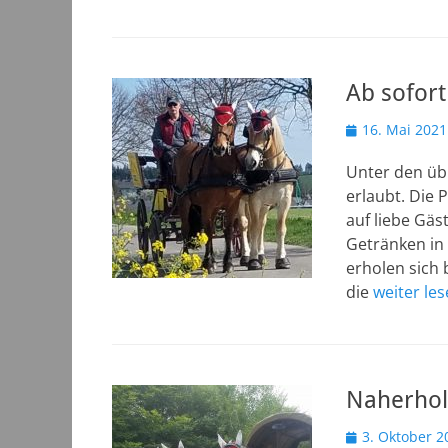
Ab sofort
Veröffentlicht
16. Mai 2021
am
Unter den üb
erlaubt. Die P
auf liebe Gäs
Getränken in
erholen sich
die
weiter le
Naherhol
Veröffentlicht
3. Oktober 2