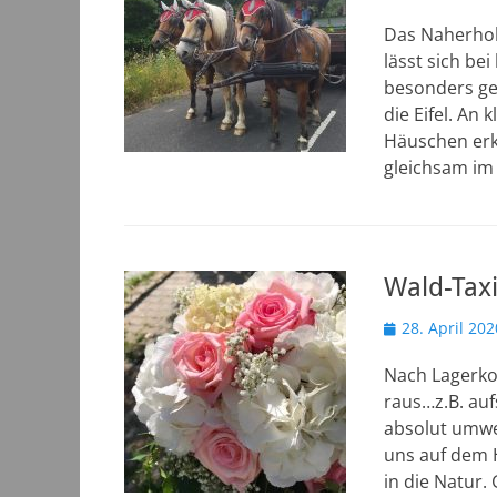
am
Das Naherhol
lässt sich be
besonders gen
die Eifel. An
Häuschen erk
gleichsam im
Wald-Tax
Veröffentlicht
28. April 202
am
Nach Lagerko
raus…z.B. auf
absolut umwel
uns auf dem 
in die Natur.