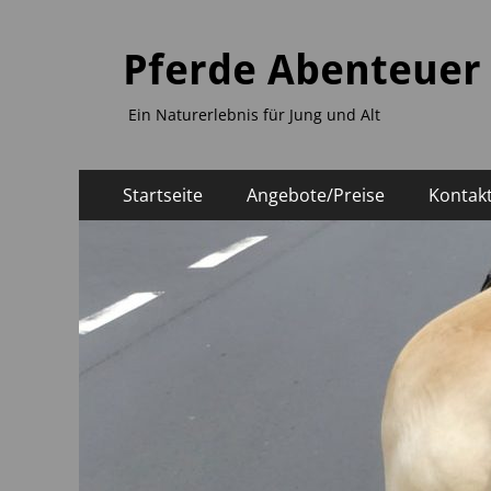
Pferde Abenteuer
Ein Naturerlebnis für Jung und Alt
Primäres
Zum
Startseite
Angebote/Preise
Kontak
Inhalt
Menü
springen