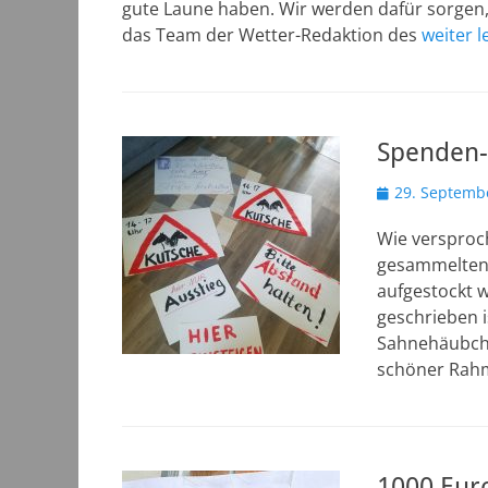
gute Laune haben. Wir werden dafür sorgen, 
das Team der Wetter-Redaktion des
weiter 
Spenden-Ü
Veröffentlicht
29. Septemb
am
Wie versproch
gesammelten
aufgestockt w
geschrieben i
Sahnehäubche
schöner Rahm
1000 Euro