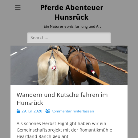
Pferde Abenteuer
Hunsrück
Ein Naturerlebnis für Jung und Alt
Suchen
nach:
Wandern und Kutsche fahren im
Hunsrück
Veröffentlicht
29. Juli 2026
Kommentar hinterlassen
am
Als schönes Herbst-Highlight haben wir ein
Gemeinschaftsprojekt mit der Romantikmühle
Heartland Ranch geplant: