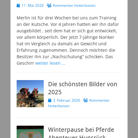
Veröffentlicht
11. Mai 2026
Kommentar hinterlassen
am
Merlin ist für drei Wochen bei uns zum Training
an der Kutsche. Vor 4 Jahren hatten wir ihn dafür
ausgebildet , seit dem hat er sich gut entwickelt,
vor allem körperlich. Der jetzt 7-jährige Noriker
hat im Vergleich zu damals an Gewicht und
Erfahrung zugenommen. Dennoch möchten die
Besitzer ihn zur „Nachschulung“ schicken. Das
Geschirr
weiter lesen …
Die schönsten Bilder von
2025
Veröffentlicht
3. Februar 2026
Kommentar
am
hinterlassen
Winterpause bei Pferde
Abenteuer Hunsrück