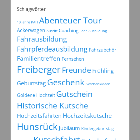
Schlagwörter
Abenteuer Tour
10 Jahre PAH
Ackerwagen
Coaching
Ausritt
Fahr-Ausbildung
Fahrausbildung
Fahrpferdeausbildung
Fahrzubehör
Familientreffen
Fernsehen
Freiberger
Freunde
Frühling
Geschenk
Geburtstag
Geschenkideen
Gutschein
Goldene Hochzeit
Historische Kutsche
Hochzeitsfahrten
Hochzeitskutsche
Hunsrück
Jubiläum
Kindergeburtstag
Kutschfahrt