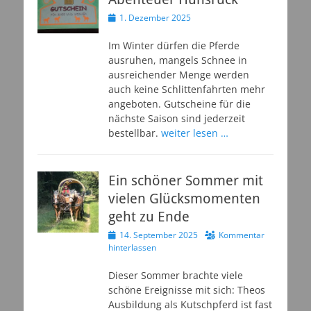
Veröffentlicht
1. Dezember 2025
am
Im Winter dürfen die Pferde
ausruhen, mangels Schnee in
ausreichender Menge werden
auch keine Schlittenfahrten mehr
angeboten. Gutscheine für die
nächste Saison sind jederzeit
bestellbar.
weiter lesen …
Ein schöner Sommer mit
vielen Glücksmomenten
geht zu Ende
Veröffentlicht
14. September 2025
Kommentar
am
hinterlassen
Dieser Sommer brachte viele
schöne Ereignisse mit sich: Theos
Ausbildung als Kutschpferd ist fast