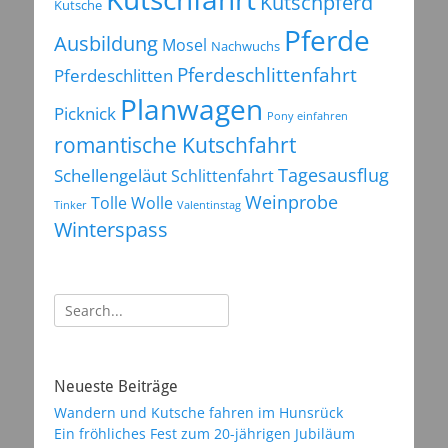
Kutschpferd
Kutsche
Pferde
Ausbildung
Mosel
Nachwuchs
Pferdeschlittenfahrt
Pferdeschlitten
Planwagen
Picknick
Pony einfahren
romantische Kutschfahrt
Tagesausflug
Schellengeläut
Schlittenfahrt
Weinprobe
Tolle Wolle
Tinker
Valentinstag
Winterspass
Suchen
nach:
Neueste Beiträge
Wandern und Kutsche fahren im Hunsrück
Ein fröhliches Fest zum 20-jährigen Jubiläum