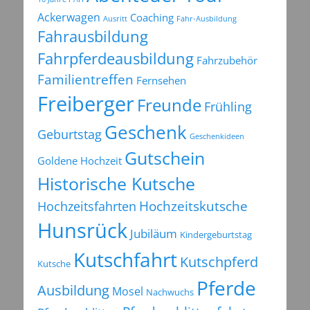
Ackerwagen
Coaching
Ausritt
Fahr-Ausbildung
Fahrausbildung
Fahrpferdeausbildung
Fahrzubehör
Familientreffen
Fernsehen
Freiberger
Freunde
Frühling
Geschenk
Geburtstag
Geschenkideen
Gutschein
Goldene Hochzeit
Historische Kutsche
Hochzeitsfahrten
Hochzeitskutsche
Hunsrück
Jubiläum
Kindergeburtstag
Kutschfahrt
Kutschpferd
Kutsche
Pferde
Ausbildung
Mosel
Nachwuchs