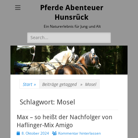
Pferde Abenteuer
Hunsrück
Ein Naturerlebnis für Jung und Alt
Suchen
nach:
Start
»
Beiträge getagged »
Mosel
Schlagwort:
Mosel
Max – so heißt der Nachfolger von
Haflinger-Mix Amigo
Veröffentlicht
8. Oktober 2024
Kommentar hinterlassen