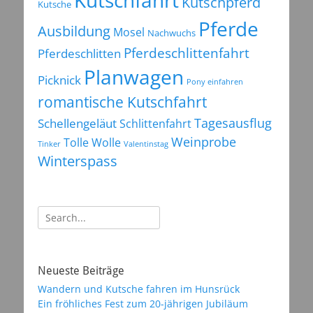
Kutschpferd
Kutsche
Pferde
Ausbildung
Mosel
Nachwuchs
Pferdeschlittenfahrt
Pferdeschlitten
Planwagen
Picknick
Pony einfahren
romantische Kutschfahrt
Tagesausflug
Schellengeläut
Schlittenfahrt
Weinprobe
Tolle Wolle
Tinker
Valentinstag
Winterspass
Suchen
nach:
Neueste Beiträge
Wandern und Kutsche fahren im Hunsrück
Ein fröhliches Fest zum 20-jährigen Jubiläum