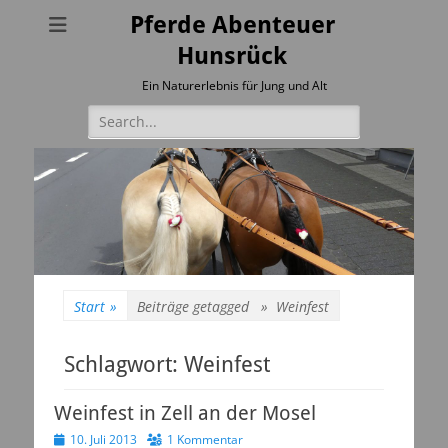
Pferde Abenteuer
Hunsrück
Ein Naturerlebnis für Jung und Alt
Suchen
nach:
Start
»
Beiträge getagged »
Weinfest
Schlagwort:
Weinfest
Weinfest in Zell an der Mosel
Veröffentlicht
10. Juli 2013
1 Kommentar