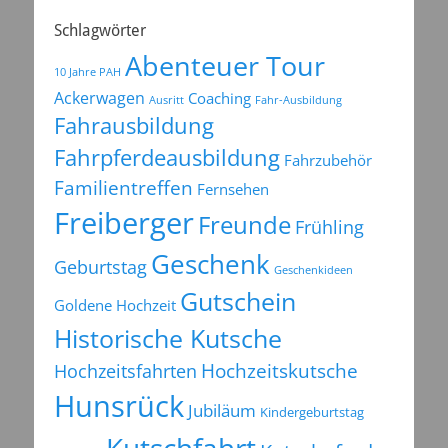
Schlagwörter
Abenteuer Tour
10 Jahre PAH
Ackerwagen
Coaching
Ausritt
Fahr-Ausbildung
Fahrausbildung
Fahrpferdeausbildung
Fahrzubehör
Familientreffen
Fernsehen
Freiberger
Freunde
Frühling
Geschenk
Geburtstag
Geschenkideen
Gutschein
Goldene Hochzeit
Historische Kutsche
Hochzeitsfahrten
Hochzeitskutsche
Hunsrück
Jubiläum
Kindergeburtstag
Kutschfahrt