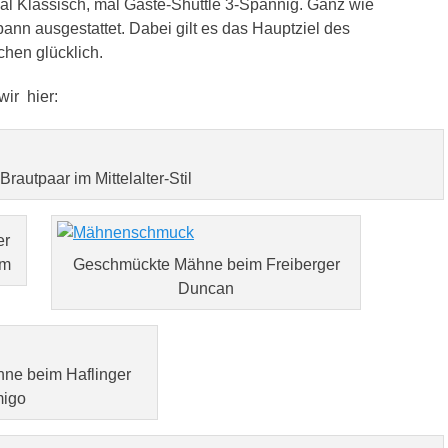
, mal Klassisch, mal Gäste-Shuttle 3-Spännig. Ganz wie
nn ausgestattet. Dabei gilt es das Hauptziel des
hen glücklich.
ir hier:
Brautpaar im Mittelalter-Stil
er
em
Geschmückte Mähne beim Freiberger
Duncan
ne beim Haflinger
igo