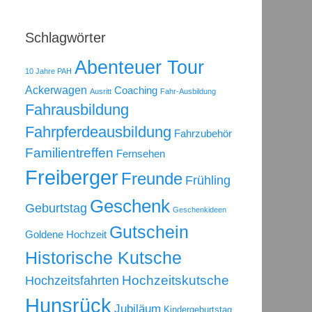
Schlagwörter
Abenteuer Tour
10 Jahre PAH
Ackerwagen
Coaching
Ausritt
Fahr-Ausbildung
Fahrausbildung
Fahrpferdeausbildung
Fahrzubehör
Familientreffen
Fernsehen
Freiberger
Freunde
Frühling
Geschenk
Geburtstag
Geschenkideen
Gutschein
Goldene Hochzeit
Historische Kutsche
Hochzeitsfahrten
Hochzeitskutsche
Hunsrück
Jubiläum
Kindergeburtstag