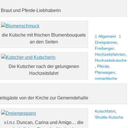
 Braut und Pferde-Liebhaberin
die Kutsche mit frischen Blumenbouquets
Kategorien
Schl
Allgemein
an den Seiten
Dreispänner
,
Freiberger
,
Hochzeitsfahrten
,
Hochzeitskutsche
Die Kutscher nach der gelungenen
,
Pferde
,
Planwagen
,
Hochzeitsfahrt
romantische
zeitsgäste von der Kirche zur Gemeindehalle
Kutschfahrt
,
Shuttle-Kutsche
v.l.n.r. Duncan, Carina und Amigo… die