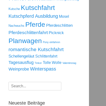
Kutschfahrt
Kutsche
Kutschpferd Ausbildung
Mosel
Pferde
Pferdeschlitten
Nachwuchs
Pferdeschlittenfahrt
Picknick
Planwagen
Pony einfahren
romantische Kutschfahrt
Schellengeläut
Schlittenfahrt
Tagesausflug
Tolle Wolle
Tinker
Valentinstag
Winterspass
Weinprobe
Suchen
nach:
Neueste Beiträge