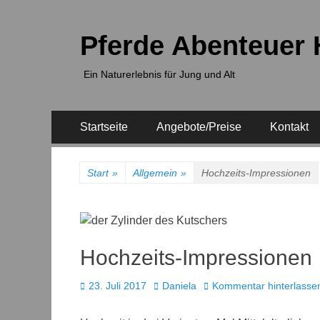
Pferde Abenteuer
Ein Naturerlebnis für Jung und Alt
Primäres
Zum
Startseite
Angebote/Preise
Kontakt
Inhalt
Menü
springen
Start
»
Allgemein
»
Hochzeits-Impressionen
Hochzeits-Impressionen
Veröffentlicht
Autor
23. Juli 2017
Daniela
Kommentar hinterlasse
am