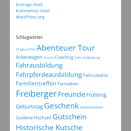
Eintrags-Feed
Kommentar-Feed
WordPress.org
Schlagwörter
Abenteuer Tour
10 Jahre PAH
Ackerwagen
Coaching
Ausritt
Fahr-Ausbildung
Fahrausbildung
Fahrpferdeausbildung
Fahrzubehör
Familientreffen
Fernsehen
Freiberger
Freunde
Frühling
Geschenk
Geburtstag
Geschenkideen
Gutschein
Goldene Hochzeit
Historische Kutsche