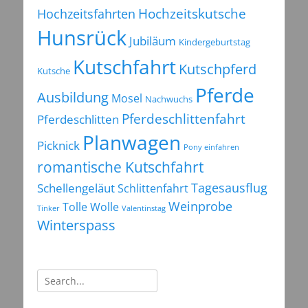
Hochzeitsfahrten
Hochzeitskutsche
Hunsrück
Jubiläum
Kindergeburtstag
Kutschfahrt
Kutschpferd
Kutsche
Pferde
Ausbildung
Mosel
Nachwuchs
Pferdeschlittenfahrt
Pferdeschlitten
Planwagen
Picknick
Pony einfahren
romantische Kutschfahrt
Tagesausflug
Schellengeläut
Schlittenfahrt
Weinprobe
Tolle Wolle
Tinker
Valentinstag
Winterspass
Suchen
nach: