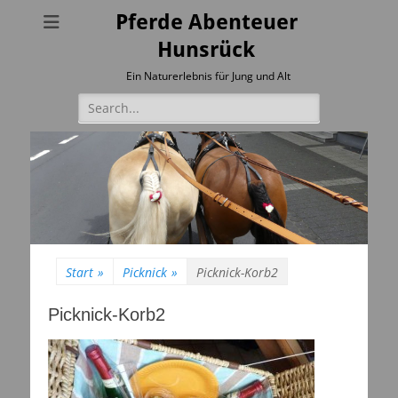
Pferde Abenteuer
Hunsrück
Ein Naturerlebnis für Jung und Alt
Suchen
nach:
Start
»
Picknick
»
Picknick-Korb2
Picknick-Korb2