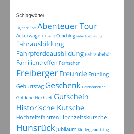
Schlagwörter
Abenteuer Tour
10 Jahre PAH
Ackerwagen
Coaching
Ausritt
Fahr-Ausbildung
Fahrausbildung
Fahrpferdeausbildung
Fahrzubehör
Familientreffen
Fernsehen
Freiberger
Freunde
Frühling
Geschenk
Geburtstag
Geschenkideen
Gutschein
Goldene Hochzeit
Historische Kutsche
Hochzeitsfahrten
Hochzeitskutsche
Hunsrück
Jubiläum
Kindergeburtstag