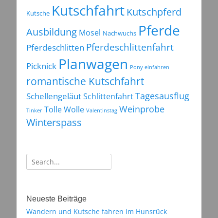
Kutschfahrt
Kutschpferd
Kutsche
Pferde
Ausbildung
Mosel
Nachwuchs
Pferdeschlittenfahrt
Pferdeschlitten
Planwagen
Picknick
Pony einfahren
romantische Kutschfahrt
Tagesausflug
Schellengeläut
Schlittenfahrt
Weinprobe
Tolle Wolle
Tinker
Valentinstag
Winterspass
Suchen
nach:
Neueste Beiträge
Wandern und Kutsche fahren im Hunsrück