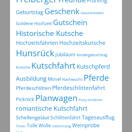
Frühling
Geschenk
Geburtstag
Geschenkideen
Gutschein
Goldene Hochzeit
Historische Kutsche
Hochzeitsfahrten
Hochzeitskutsche
Hunsrück
Jubiläum
Kindergeburtstag
Kutschfahrt
Kutschpferd
Kutsche
Pferde
Ausbildung
Mosel
Nachwuchs
Pferdeschlittenfahrt
Pferdeschlitten
Planwagen
Picknick
Pony einfahren
romantische Kutschfahrt
Tagesausflug
Schellengeläut
Schlittenfahrt
Weinprobe
Tolle Wolle
Tinker
Valentinstag