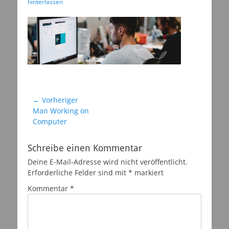
am
hinterlassen
Beitragsnavigation
← Vorheriger
Vorheriger
Man Working on
Beitrag:
Computer
Schreibe einen Kommentar
Deine E-Mail-Adresse wird nicht veröffentlicht.
Erforderliche Felder sind mit
*
markiert
Kommentar
*