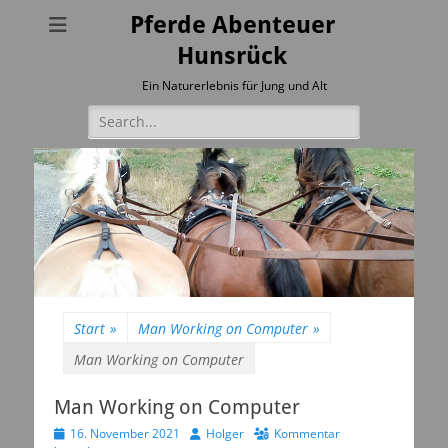
Pferde Abenteuer
Hunsrück
Ein Naturerlebnis für Jung und Alt
Suchen
nach:
Start
»
Man Working on Computer
»
Man Working on Computer
Man Working on Computer
Veröffentlicht
Autor
16. November 2021
Holger
Kommentar