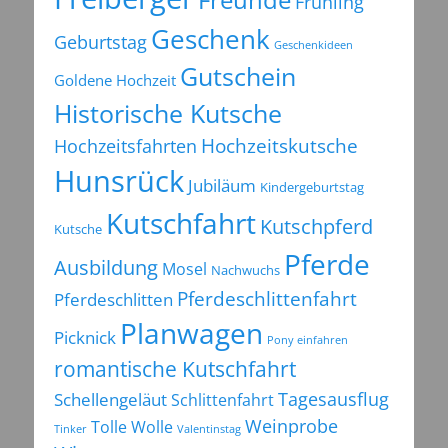
Frühling
Geschenk
Geburtstag
Geschenkideen
Gutschein
Goldene Hochzeit
Historische Kutsche
Hochzeitsfahrten
Hochzeitskutsche
Hunsrück
Jubiläum
Kindergeburtstag
Kutschfahrt
Kutschpferd
Kutsche
Pferde
Ausbildung
Mosel
Nachwuchs
Pferdeschlittenfahrt
Pferdeschlitten
Planwagen
Picknick
Pony einfahren
romantische Kutschfahrt
Tagesausflug
Schellengeläut
Schlittenfahrt
Weinprobe
Tolle Wolle
Tinker
Valentinstag