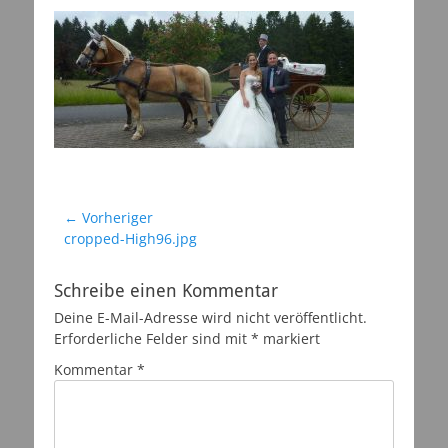
Beitragsnavigation
← Vorheriger
Vorheriger
cropped-High96.jpg
Beitrag:
Schreibe einen Kommentar
Deine E-Mail-Adresse wird nicht veröffentlicht.
Erforderliche Felder sind mit
*
markiert
Kommentar
*