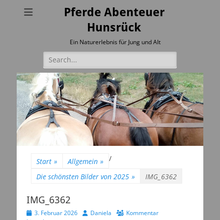
Pferde Abenteuer
Hunsrück
Ein Naturerlebnis für Jung und Alt
Suchen
nach:
/
Start
»
Allgemein
»
Die schönsten Bilder von 2025
»
IMG_6362
IMG_6362
Veröffentlicht
Autor
3. Februar 2026
Daniela
Kommentar