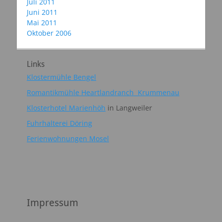
Juli 2011
Juni 2011
Mai 2011
Oktober 2006
Links
Klostermühle Bengel
Romantikmühle Heartlandranch Krummenau
Klosterhotel Marienhöh
in Langweiler
Fuhrhalterei Döring
Ferienwohnungen Mosel
Impressum