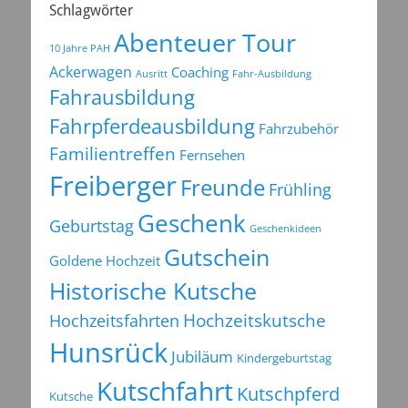
Schlagwörter
Abenteuer Tour
10 Jahre PAH
Ackerwagen
Coaching
Ausritt
Fahr-Ausbildung
Fahrausbildung
Fahrpferdeausbildung
Fahrzubehör
Familientreffen
Fernsehen
Freiberger
Freunde
Frühling
Geschenk
Geburtstag
Geschenkideen
Gutschein
Goldene Hochzeit
Historische Kutsche
Hochzeitsfahrten
Hochzeitskutsche
Hunsrück
Jubiläum
Kindergeburtstag
Kutschfahrt
Kutschpferd
Kutsche