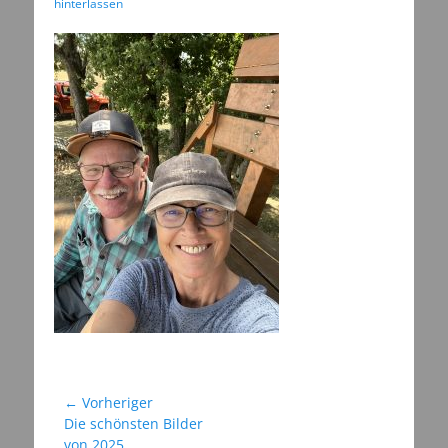
am
hinterlassen
Beitragsnavigation
← Vorheriger
Vorheriger
Die schönsten Bilder
Beitrag:
von 2025