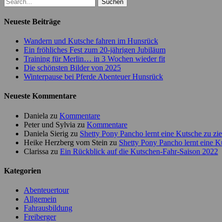
Suchen
nach:
Neueste Beiträge
Wandern und Kutsche fahren im Hunsrück
Ein fröhliches Fest zum 20-jährigen Jubiläum
Training für Merlin… in 3 Wochen wieder fit
Die schönsten Bilder von 2025
Winterpause bei Pferde Abenteuer Hunsrück
Neueste Kommentare
Daniela
zu
Kommentare
Peter und Sylvia
zu
Kommentare
Daniela Sierig
zu
Shetty Pony Pancho lernt eine Kutsche zu zi
Heike Herzberg vom Stein
zu
Shetty Pony Pancho lernt eine K
Clarissa
zu
Ein Rückblick auf die Kutschen-Fahr-Saison 2022
Kategorien
Abenteuertour
Allgemein
Fahrausbildung
Freiberger