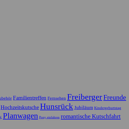
Freiberger
Freunde
Familientreffen
ubehör
Fernsehen
Hunsrück
Hochzeitskutsche
Jubiläum
Kindergeburtstag
Planwagen
romantische Kutschfahrt
k
Pony einfahren