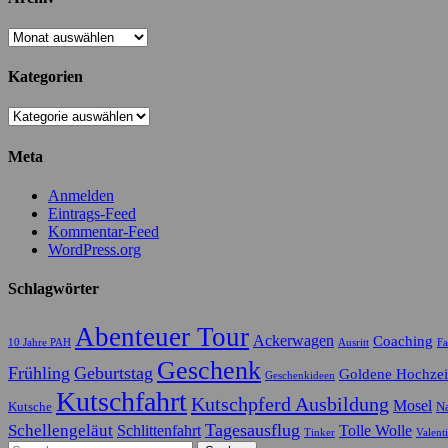
Archiv
Kategorien
Kategorien
Meta
Anmelden
Eintrags-Feed
Kommentar-Feed
WordPress.org
Schlagwörter
Abenteuer Tour
Ackerwagen
Coaching
10 Jahre PAH
Ausritt
Fa
Geschenk
Frühling
Geburtstag
Goldene Hochzei
Geschenkideen
Kutschfahrt
Kutschpferd Ausbildung
Mosel
Kutsche
N
Schellengeläut
Tagesausflug
Schlittenfahrt
Tolle Wolle
Tinker
Valent