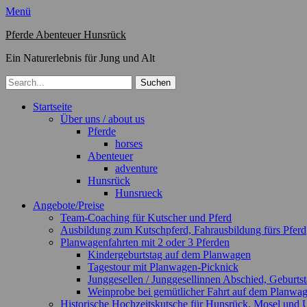
Menü
Pferde Abenteuer Hunsrück
Ein Naturerlebnis für Jung und Alt
Suchen
nach:
Primäres
Zum
Startseite
Inhalt
Über uns / about us
Menü
springen
Pferde
horses
Abenteuer
adventure
Hunsrück
Hunsrueck
Angebote/Preise
Team-Coaching für Kutscher und Pferd
Ausbildung zum Kutschpferd, Fahrausbildung fürs Pferd
Planwagenfahrten mit 2 oder 3 Pferden
Kindergeburtstag auf dem Planwagen
Tagestour mit Planwagen-Picknick
Junggesellen / Junggesellinnen Abschied, Geburtst
Weinprobe bei gemütlicher Fahrt auf dem Planwa
Historische Hochzeitskutsche für Hunsrück, Mosel un