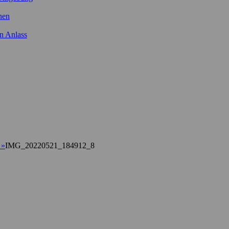
nen
n Anlass
2
»
IMG_20220521_184912_8