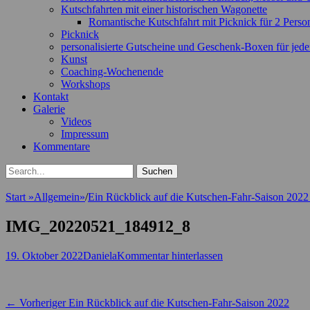
Kutschfahrten mit einer historischen Wagonette
Romantische Kutschfahrt mit Picknick für 2 Perso
Picknick
personalisierte Gutscheine und Geschenk-Boxen für jede
Kunst
Coaching-Wochenende
Workshops
Kontakt
Galerie
Videos
Impressum
Kommentare
Suchen
Suchen
nach:
Start
»
Allgemein
»
/
Ein Rückblick auf die Kutschen-Fahr-Saison 202
IMG_20220521_184912_8
Veröffentlicht
Autor
19. Oktober 2022
Daniela
Kommentar hinterlassen
am
Beitragsnavigation
Vorheriger
← Vorheriger
Ein Rückblick auf die Kutschen-Fahr-Saison 2022