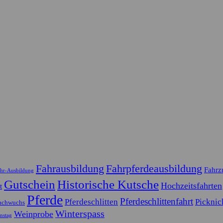
Fahrausbildung
Fahrpferdeausbildung
Fahrz
hr-Ausbildung
Gutschein
Historische Kutsche
Hochzeitsfahrten
t
Pferde
Pferdeschlittenfahrt
Pferdeschlitten
Picknic
achwuchs
Winterspass
Weinprobe
instag