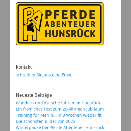
Kontakt
schreiben Sie uns eine Email
Neueste Beiträge
Wandern und Kutsche fahren im Hunsrück
Ein fröhliches Fest zum 20-jährigen Jubiläum
Training für Merlin… in 3 Wochen wieder fit
Die schönsten Bilder von 2025
Winterpause bei Pferde Abenteuer Hunsrück