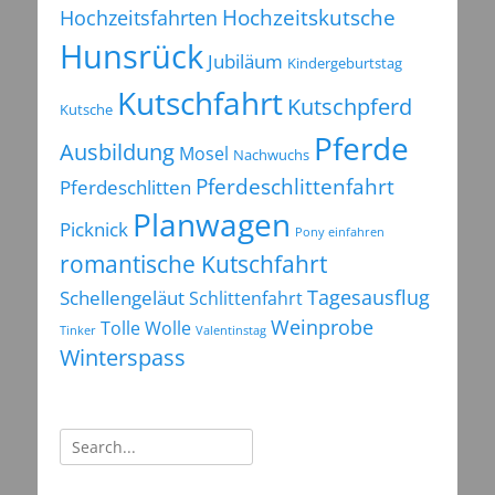
Hochzeitsfahrten
Hochzeitskutsche
Hunsrück
Jubiläum
Kindergeburtstag
Kutschfahrt
Kutschpferd
Kutsche
Pferde
Ausbildung
Mosel
Nachwuchs
Pferdeschlittenfahrt
Pferdeschlitten
Planwagen
Picknick
Pony einfahren
romantische Kutschfahrt
Tagesausflug
Schellengeläut
Schlittenfahrt
Weinprobe
Tolle Wolle
Tinker
Valentinstag
Winterspass
Suchen
nach: