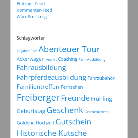
Eintrags-Feed
Kommentar-Feed
WordPress.org
Schlagwörter
Abenteuer Tour
10 Jahre PAH
Ackerwagen
Coaching
Ausritt
Fahr-Ausbildung
Fahrausbildung
Fahrpferdeausbildung
Fahrzubehör
Familientreffen
Fernsehen
Freiberger
Freunde
Frühling
Geschenk
Geburtstag
Geschenkideen
Gutschein
Goldene Hochzeit
Historische Kutsche