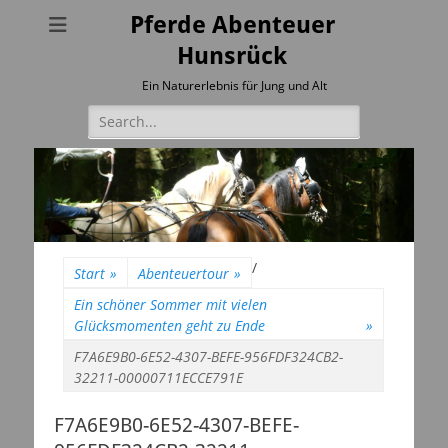
Pferde Abenteuer
Hunsrück
Ein Naturerlebnis für Jung und Alt
Suchen
nach:
/
Start
»
Abenteuertour
»
Ein schöner Sommer mit vielen
Glücksmomenten geht zu Ende
»
F7A6E9B0-6E52-4307-BEFE-956FDF324CB2-
32211-00000711ECCE791E
F7A6E9B0-6E52-4307-BEFE-