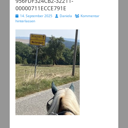
956FDF324CB2-32211-
00000711ECCE791E
Veröffentlicht
Autor
14. September 2025
Daniela
Kommentar
am
hinterlassen