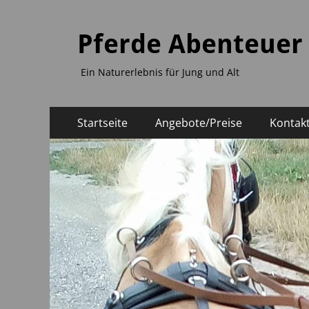
Pferde Abenteuer
Ein Naturerlebnis für Jung und Alt
Zum
Primäres
Startseite
Angebote/Preise
Kontak
Inhalt
Menü
springen