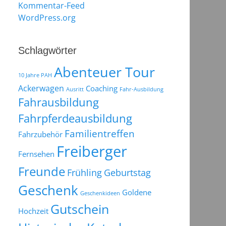
Kommentar-Feed
WordPress.org
Schlagwörter
Abenteuer Tour
10 Jahre PAH
Ackerwagen
Coaching
Ausritt
Fahr-Ausbildung
Fahrausbildung
Fahrpferdeausbildung
Familientreffen
Fahrzubehör
Freiberger
Fernsehen
Freunde
Frühling
Geburtstag
Geschenk
Goldene
Geschenkideen
Gutschein
Hochzeit