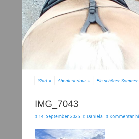
Start
»
Abenteuertour
»
Ein schöner Sommer 
IMG_7043
Veröffentlicht
Autor
14. September 2025
Daniela
Kommentar hi
am