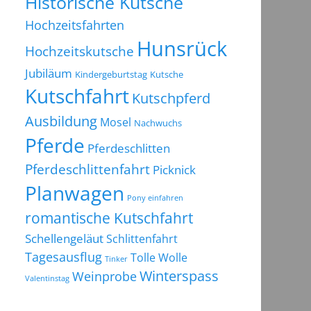
Historische Kutsche
Hochzeitsfahrten
Hunsrück
Hochzeitskutsche
Jubiläum
Kindergeburtstag
Kutsche
Kutschfahrt
Kutschpferd
Ausbildung
Mosel
Nachwuchs
Pferde
Pferdeschlitten
Pferdeschlittenfahrt
Picknick
Planwagen
Pony einfahren
romantische Kutschfahrt
Schellengeläut
Schlittenfahrt
Tagesausflug
Tolle Wolle
Tinker
Winterspass
Weinprobe
Valentinstag