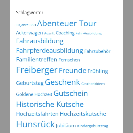
Schlagwörter
Abenteuer Tour
10 Jahre PAH
Ackerwagen
Coaching
Ausritt
Fahr-Ausbildung
Fahrausbildung
Fahrpferdeausbildung
Fahrzubehör
Familientreffen
Fernsehen
Freiberger
Freunde
Frühling
Geschenk
Geburtstag
Geschenkideen
Gutschein
Goldene Hochzeit
Historische Kutsche
Hochzeitsfahrten
Hochzeitskutsche
Hunsrück
Jubiläum
Kindergeburtstag