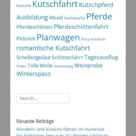
Kutschfahrt
Kutschpferd
Kutsche
Pferde
Ausbildung
Mosel
Nachwuchs
Pferdeschlittenfahrt
Pferdeschlitten
Planwagen
Picknick
Pony einfahren
romantische Kutschfahrt
Tagesausflug
Schellengeläut
Schlittenfahrt
Weinprobe
Tolle Wolle
Tinker
Valentinstag
Winterspass
Suchen
nach:
Neueste Beiträge
Wandern und Kutsche fahren im Hunsrück
Ein fröhliches Fest zum 20-jährigen Jubiläum