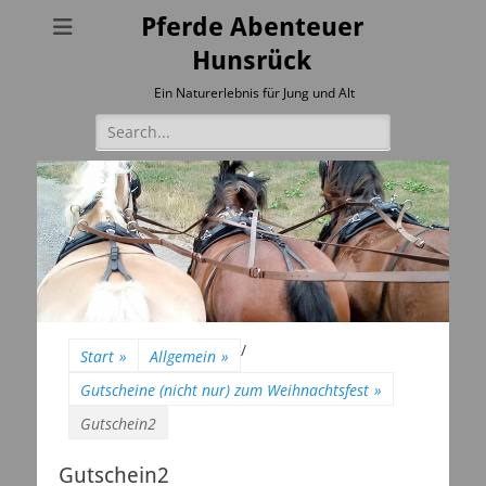
Pferde Abenteuer
Hunsrück
Ein Naturerlebnis für Jung und Alt
Suchen
nach:
/
Start
»
Allgemein
»
Gutscheine (nicht nur) zum Weihnachtsfest
»
Gutschein2
Gutschein2