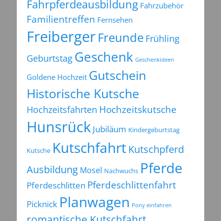
Fahrpferdeausbildung
Fahrzubehör
Familientreffen
Fernsehen
Freiberger
Freunde
Frühling
Geschenk
Geburtstag
Geschenkideen
Gutschein
Goldene Hochzeit
Historische Kutsche
Hochzeitsfahrten
Hochzeitskutsche
Hunsrück
Jubiläum
Kindergeburtstag
Kutschfahrt
Kutschpferd
Kutsche
Pferde
Ausbildung
Mosel
Nachwuchs
Pferdeschlittenfahrt
Pferdeschlitten
Planwagen
Picknick
Pony einfahren
romantische Kutschfahrt