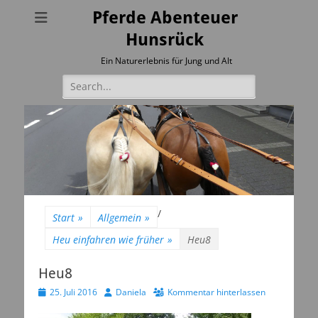
Pferde Abenteuer
Hunsrück
Ein Naturerlebnis für Jung und Alt
Suchen
nach:
/
Start
»
Allgemein
»
Heu einfahren wie früher
»
Heu8
Heu8
Veröffentlicht
Autor
25. Juli 2016
Daniela
Kommentar hinterlassen
am