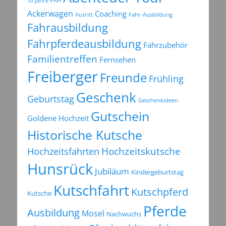
10 Jahre PAH
Ackerwagen
Coaching
Ausritt
Fahr-Ausbildung
Fahrausbildung
Fahrpferdeausbildung
Fahrzubehör
Familientreffen
Fernsehen
Freiberger
Freunde
Frühling
Geschenk
Geburtstag
Geschenkideen
Gutschein
Goldene Hochzeit
Historische Kutsche
Hochzeitsfahrten
Hochzeitskutsche
Hunsrück
Jubiläum
Kindergeburtstag
Kutschfahrt
Kutschpferd
Kutsche
Pferde
Ausbildung
Mosel
Nachwuchs