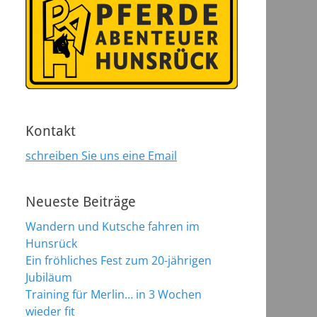
Kontakt
schreiben Sie uns eine Email
Neueste Beiträge
Wandern und Kutsche fahren im
Hunsrück
Ein fröhliches Fest zum 20-jährigen
Jubiläum
Training für Merlin… in 3 Wochen
wieder fit