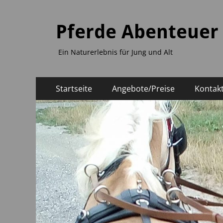
Pferde Abenteuer
Ein Naturerlebnis für Jung und Alt
Primäres
Zum
Startseite
Angebote/Preise
Kontak
Inhalt
Menü
springen