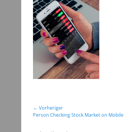
Beitragsnavigation
← Vorheriger
Vorheriger
Person Checking Stock Market on Mobile
Beitrag: