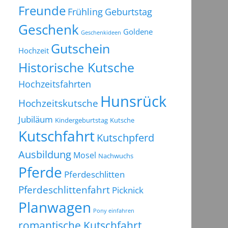
Freunde
Frühling
Geburtstag
Geschenk
Goldene
Geschenkideen
Gutschein
Hochzeit
Historische Kutsche
Hochzeitsfahrten
Hunsrück
Hochzeitskutsche
Jubiläum
Kindergeburtstag
Kutsche
Kutschfahrt
Kutschpferd
Ausbildung
Mosel
Nachwuchs
Pferde
Pferdeschlitten
Pferdeschlittenfahrt
Picknick
Planwagen
Pony einfahren
romantische Kutschfahrt