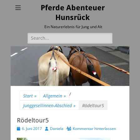
Pferde Abenteuer
Hunsrück
Ein Naturerlebnis für Jung und Alt
Suchen
nach:
/
Start
»
Allgemein
»
Junggesellinnen-Abschied
»
Rödeltour5
Rödeltour5
Veröffentlicht
Autor
6. Juni 2017
Daniela
Kommentar hinterlassen
am