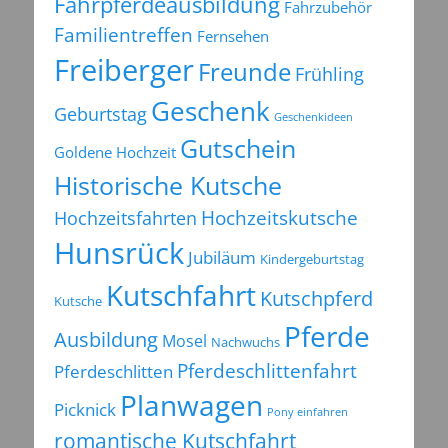
Fahrpferdeausbildung
Fahrzubehör
Familientreffen
Fernsehen
Freiberger
Freunde
Frühling
Geschenk
Geburtstag
Geschenkideen
Gutschein
Goldene Hochzeit
Historische Kutsche
Hochzeitsfahrten
Hochzeitskutsche
Hunsrück
Jubiläum
Kindergeburtstag
Kutschfahrt
Kutschpferd
Kutsche
Pferde
Ausbildung
Mosel
Nachwuchs
Pferdeschlittenfahrt
Pferdeschlitten
Planwagen
Picknick
Pony einfahren
romantische Kutschfahrt