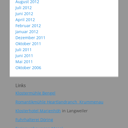
August 2012
Juli 2012
Juni 2012
April 2012
Februar 2012
Januar 2012
Dezember 2011
Oktober 2011
Juli 2011
Juni 2011
Mai 2011
Oktober 2006
Links
Klostermühle Bengel
Romantikmühle Heartlandranch Krummenau
Klosterhotel Marienhöh
in Langweiler
Fuhrhalterei Döring