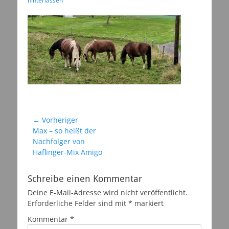
hinterlassen
Beitragsnavigation
← Vorheriger
Vorheriger
Max – so heißt der
Beitrag:
Nachfolger von
Haflinger-Mix Amigo
Schreibe einen Kommentar
Deine E-Mail-Adresse wird nicht veröffentlicht.
Erforderliche Felder sind mit
*
markiert
Kommentar
*