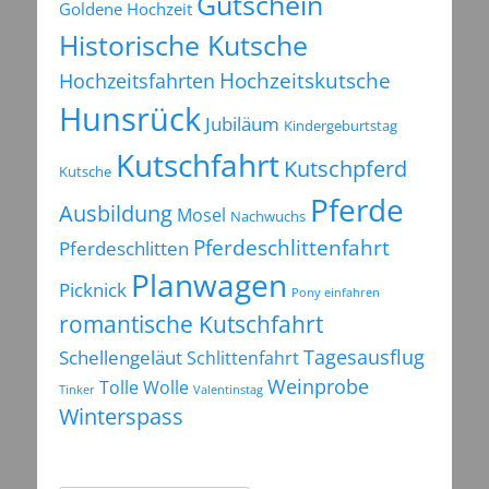
Gutschein
Goldene Hochzeit
Historische Kutsche
Hochzeitsfahrten
Hochzeitskutsche
Hunsrück
Jubiläum
Kindergeburtstag
Kutschfahrt
Kutschpferd
Kutsche
Pferde
Ausbildung
Mosel
Nachwuchs
Pferdeschlittenfahrt
Pferdeschlitten
Planwagen
Picknick
Pony einfahren
romantische Kutschfahrt
Tagesausflug
Schellengeläut
Schlittenfahrt
Weinprobe
Tolle Wolle
Tinker
Valentinstag
Winterspass