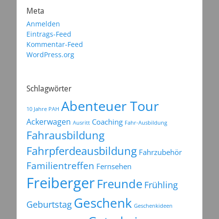
Meta
Anmelden
Eintrags-Feed
Kommentar-Feed
WordPress.org
Schlagwörter
Abenteuer Tour
10 Jahre PAH
Ackerwagen
Coaching
Ausritt
Fahr-Ausbildung
Fahrausbildung
Fahrpferdeausbildung
Fahrzubehör
Familientreffen
Fernsehen
Freiberger
Freunde
Frühling
Geschenk
Geburtstag
Geschenkideen