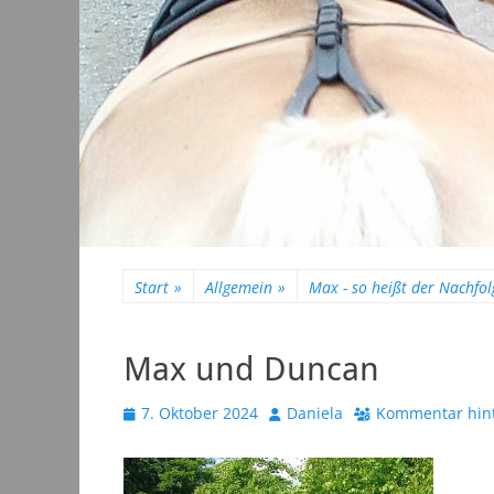
Start
»
Allgemein
»
Max - so heißt der Nachfo
Max und Duncan
Veröffentlicht
Autor
7. Oktober 2024
Daniela
Kommentar hint
am