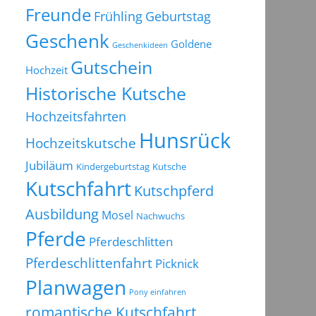
Freunde
Frühling
Geburtstag
Geschenk
Goldene
Geschenkideen
Gutschein
Hochzeit
Historische Kutsche
Hochzeitsfahrten
Hunsrück
Hochzeitskutsche
Jubiläum
Kindergeburtstag
Kutsche
Kutschfahrt
Kutschpferd
Ausbildung
Mosel
Nachwuchs
Pferde
Pferdeschlitten
Pferdeschlittenfahrt
Picknick
Planwagen
Pony einfahren
romantische Kutschfahrt