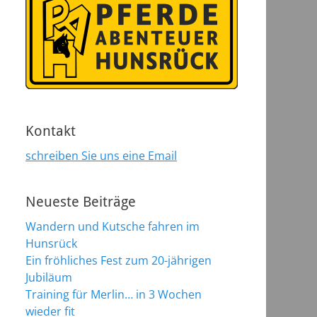
Kontakt
schreiben Sie uns eine Email
Neueste Beiträge
Wandern und Kutsche fahren im
Hunsrück
Ein fröhliches Fest zum 20-jährigen
Jubiläum
Training für Merlin… in 3 Wochen
wieder fit