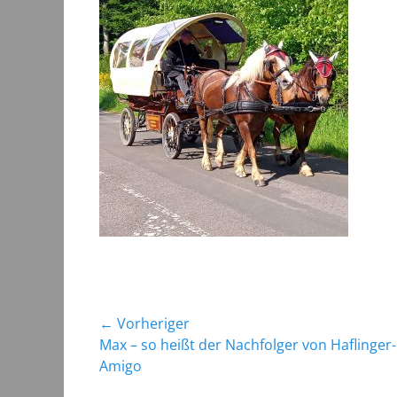
Beitragsnavigation
← Vorheriger
Vorheriger
Max – so heißt der Nachfolger von Haflinger
Beitrag:
Amigo