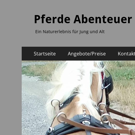
Pferde Abenteuer
Ein Naturerlebnis für Jung und Alt
Primäres
Zum
Startseite
Angebote/Preise
Kontak
Inhalt
Menü
springen