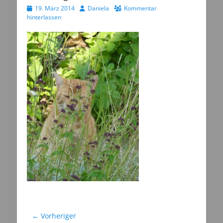
Veröffentlicht
Autor
19. März 2014
Daniela
Kommentar
am
hinterlassen
Beitragsnavigation
← Vorheriger