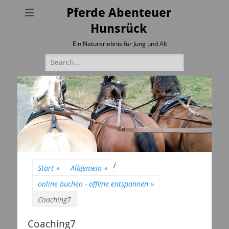
Pferde Abenteuer
Hunsrück
Ein Naturerlebnis für Jung und Alt
Suchen
nach:
/
Start
»
Allgemein
»
online buchen - offline entspannen
»
Coaching7
Coaching7