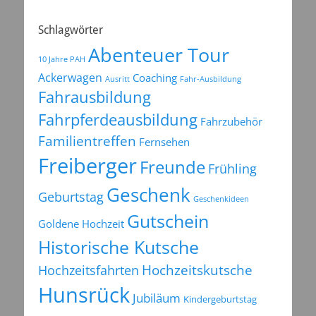
Schlagwörter
Abenteuer Tour
10 Jahre PAH
Ackerwagen
Coaching
Ausritt
Fahr-Ausbildung
Fahrausbildung
Fahrpferdeausbildung
Fahrzubehör
Familientreffen
Fernsehen
Freiberger
Freunde
Frühling
Geschenk
Geburtstag
Geschenkideen
Gutschein
Goldene Hochzeit
Historische Kutsche
Hochzeitsfahrten
Hochzeitskutsche
Hunsrück
Jubiläum
Kindergeburtstag