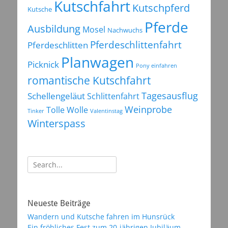
Kutschfahrt
Kutschpferd
Kutsche
Pferde
Ausbildung
Mosel
Nachwuchs
Pferdeschlittenfahrt
Pferdeschlitten
Planwagen
Picknick
Pony einfahren
romantische Kutschfahrt
Tagesausflug
Schellengeläut
Schlittenfahrt
Weinprobe
Tolle Wolle
Tinker
Valentinstag
Winterspass
Suchen
nach:
Neueste Beiträge
Wandern und Kutsche fahren im Hunsrück
Ein fröhliches Fest zum 20-jährigen Jubiläum