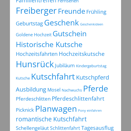
Familientreffen
Fernsehen
Freiberger
Freunde
Frühling
Geschenk
Geburtstag
Geschenkideen
Gutschein
Goldene Hochzeit
Historische Kutsche
Hochzeitsfahrten
Hochzeitskutsche
Hunsrück
Jubiläum
Kindergeburtstag
Kutschfahrt
Kutschpferd
Kutsche
Pferde
Ausbildung
Mosel
Nachwuchs
Pferdeschlittenfahrt
Pferdeschlitten
Planwagen
Picknick
Pony einfahren
romantische Kutschfahrt
Tagesausflug
Schellengeläut
Schlittenfahrt