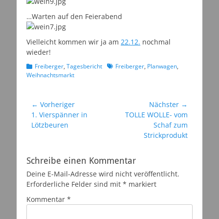
…Warten auf den Feierabend
Vielleicht kommen wir ja am
22.12.
nochmal
wieder!
Kategorien
Schlagworte
Freiberger
,
Tagesbericht
Freiberger
,
Planwagen
,
Weihnachtsmarkt
Beitragsnavigation
← Vorheriger
Nächster →
Vorheriger
Nächster
1. Vierspänner in
TOLLE WOLLE- vom
Beitrag:
Beitrag:
Lötzbeuren
Schaf zum
Strickprodukt
Schreibe einen Kommentar
Deine E-Mail-Adresse wird nicht veröffentlicht.
Erforderliche Felder sind mit
*
markiert
Kommentar
*