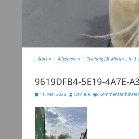
Start
»
Allgemein
»
Training für Merlin... in 3
9619DFB4-5E19-4A7E-A
Veröffentlicht
Autor
11. Mai 2026
Daniela
Kommentar hinter
am