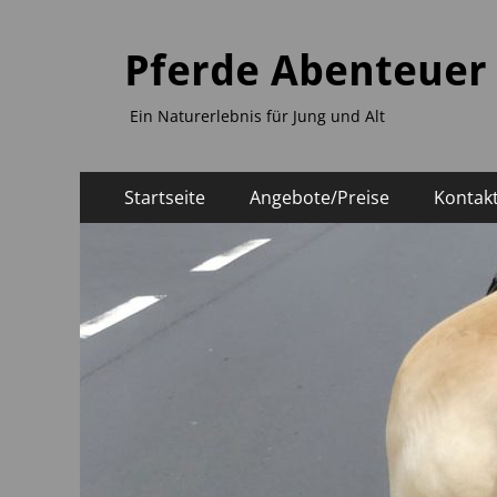
Pferde Abenteuer
Ein Naturerlebnis für Jung und Alt
Primäres
Zum
Startseite
Angebote/Preise
Kontak
Inhalt
Menü
springen