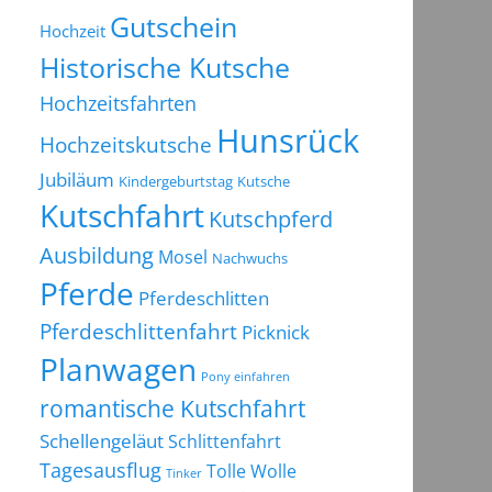
Gutschein
Hochzeit
Historische Kutsche
Hochzeitsfahrten
Hunsrück
Hochzeitskutsche
Jubiläum
Kindergeburtstag
Kutsche
Kutschfahrt
Kutschpferd
Ausbildung
Mosel
Nachwuchs
Pferde
Pferdeschlitten
Pferdeschlittenfahrt
Picknick
Planwagen
Pony einfahren
romantische Kutschfahrt
Schellengeläut
Schlittenfahrt
Tagesausflug
Tolle Wolle
Tinker