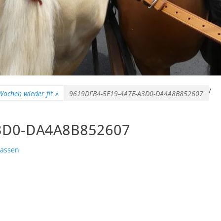
/
 Wochen wieder fit
»
9619DFB4-5E19-4A7E-A3D0-DA4A8B852607
3D0-DA4A8B852607
lassen