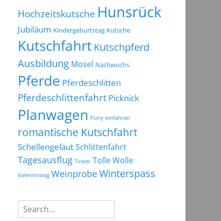
Hunsrück
Hochzeitskutsche
Jubiläum
Kindergeburtstag
Kutsche
Kutschfahrt
Kutschpferd
Ausbildung
Mosel
Nachwuchs
Pferde
Pferdeschlitten
Pferdeschlittenfahrt
Picknick
Planwagen
Pony einfahren
romantische Kutschfahrt
Schellengeläut
Schlittenfahrt
Tagesausflug
Tolle Wolle
Tinker
Winterspass
Weinprobe
Valentinstag
Suchen
nach: