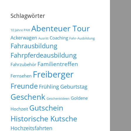
Schlagwörter
Abenteuer Tour
10 Jahre PAH
Ackerwagen
Coaching
Ausritt
Fahr-Ausbildung
Fahrausbildung
Fahrpferdeausbildung
Familientreffen
Fahrzubehör
Freiberger
Fernsehen
Freunde
Frühling
Geburtstag
Geschenk
Goldene
Geschenkideen
Gutschein
Hochzeit
Historische Kutsche
Hochzeitsfahrten