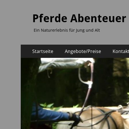
Pferde Abenteuer
Ein Naturerlebnis für Jung und Alt
Primäres
Zum
Startseite
Angebote/Preise
Kontak
Inhalt
Menü
springen