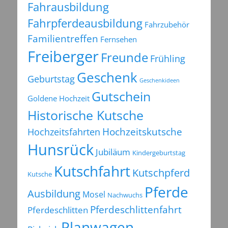
Fahrausbildung
Fahrpferdeausbildung
Fahrzubehör
Familientreffen
Fernsehen
Freiberger
Freunde
Frühling
Geschenk
Geburtstag
Geschenkideen
Gutschein
Goldene Hochzeit
Historische Kutsche
Hochzeitsfahrten
Hochzeitskutsche
Hunsrück
Jubiläum
Kindergeburtstag
Kutschfahrt
Kutschpferd
Kutsche
Pferde
Ausbildung
Mosel
Nachwuchs
Pferdeschlittenfahrt
Pferdeschlitten
Planwagen