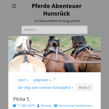
Pferde Abenteuer
Hunsrück
Ein Naturerlebnis für Jung und Alt
Suchen
nach:
/
Start
»
Allgemein
»
Der Weg zum sicheren Kutschpferd
»
Flicka 5
Flicka 5
Veröffentlicht
Autor
17. Mai 2020
Daniela
Kommentar hinterlassen