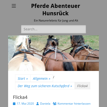
Pferde Abenteuer
Hunsrück
Ein Naturerlebnis für Jung und Alt
Suchen
nach:
/
Start
»
Allgemein
»
Der Weg zum sicheren Kutschpferd
»
Flicka4
Flicka4
Veröffentlicht
Autor
17. Mai 2020
Daniela
Kommentar hinterlassen