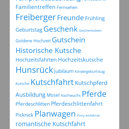
Familientreffen
Fernsehen
Freiberger
Freunde
Frühling
Geschenk
Geburtstag
Geschenkideen
Gutschein
Goldene Hochzeit
Historische Kutsche
Hochzeitsfahrten
Hochzeitskutsche
Hunsrück
Jubiläum
Kindergeburtstag
Kutschfahrt
Kutschpferd
Kutsche
Pferde
Ausbildung
Mosel
Nachwuchs
Pferdeschlittenfahrt
Pferdeschlitten
Planwagen
Picknick
Pony einfahren
romantische Kutschfahrt