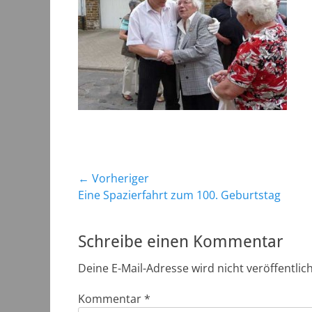
Beitragsnavigation
← Vorheriger
Vorheriger
Eine Spazierfahrt zum 100. Geburtstag
Beitrag:
Schreibe einen Kommentar
Deine E-Mail-Adresse wird nicht veröffentlich
Kommentar
*