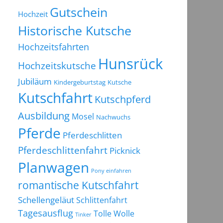
Gutschein
Hochzeit
Historische Kutsche
Hochzeitsfahrten
Hunsrück
Hochzeitskutsche
Jubiläum
Kindergeburtstag
Kutsche
Kutschfahrt
Kutschpferd
Ausbildung
Mosel
Nachwuchs
Pferde
Pferdeschlitten
Pferdeschlittenfahrt
Picknick
Planwagen
Pony einfahren
romantische Kutschfahrt
Schellengeläut
Schlittenfahrt
Tagesausflug
Tolle Wolle
Tinker