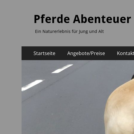
Pferde Abenteuer
Ein Naturerlebnis für Jung und Alt
Primäres
Zum
Startseite
Angebote/Preise
Kontak
Inhalt
Menü
springen