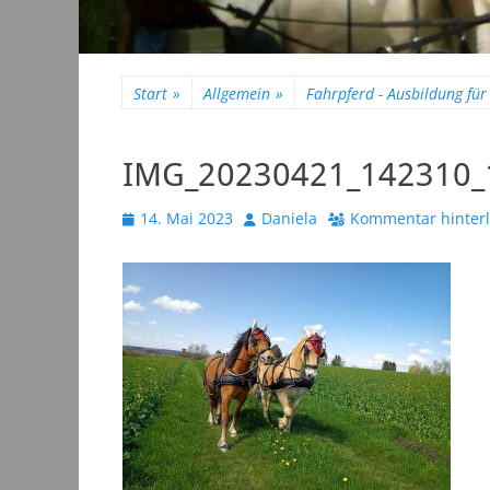
Start
»
Allgemein
»
Fahrpferd - Ausbildung für 
IMG_20230421_142310_
Veröffentlicht
Autor
14. Mai 2023
Daniela
Kommentar hinter
am