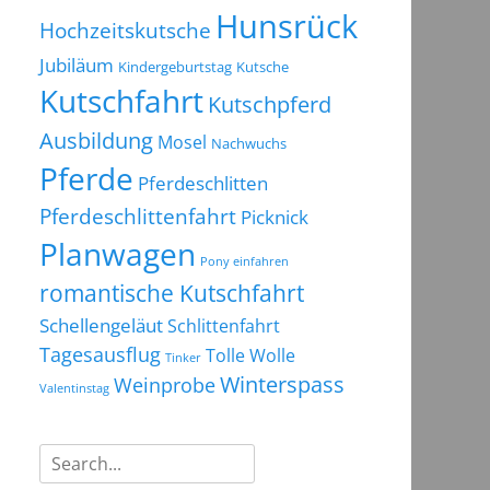
Hunsrück
Hochzeitskutsche
Jubiläum
Kindergeburtstag
Kutsche
Kutschfahrt
Kutschpferd
Ausbildung
Mosel
Nachwuchs
Pferde
Pferdeschlitten
Pferdeschlittenfahrt
Picknick
Planwagen
Pony einfahren
romantische Kutschfahrt
Schellengeläut
Schlittenfahrt
Tagesausflug
Tolle Wolle
Tinker
Winterspass
Weinprobe
Valentinstag
Suchen
nach: