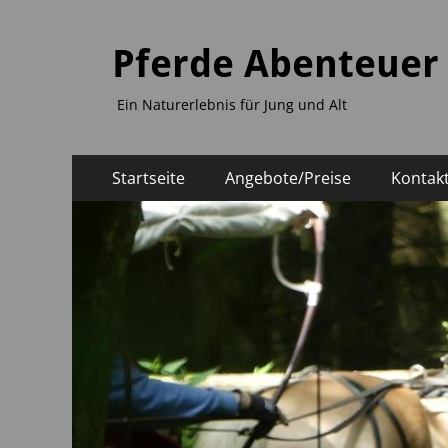
Pferde Abenteuer
Ein Naturerlebnis für Jung und Alt
Primäres
Zum
Startseite
Angebote/Preise
Kontak
Inhalt
Menü
springen