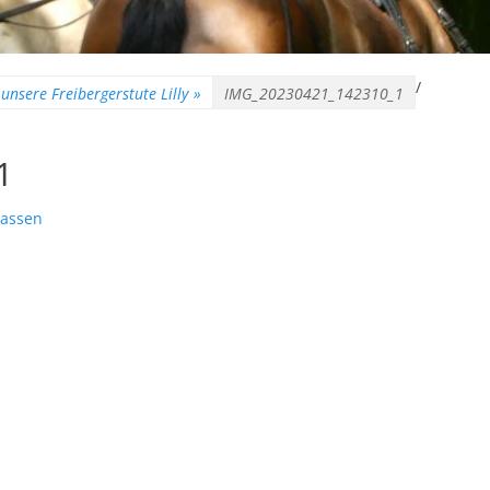
/
unsere Freibergerstute Lilly
»
IMG_20230421_142310_1
1
lassen