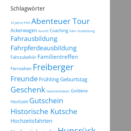
Schlagwörter
Abenteuer Tour
10 Jahre PAH
Ackerwagen
Coaching
Ausritt
Fahr-Ausbildung
Fahrausbildung
Fahrpferdeausbildung
Familientreffen
Fahrzubehör
Freiberger
Fernsehen
Freunde
Frühling
Geburtstag
Geschenk
Goldene
Geschenkideen
Gutschein
Hochzeit
Historische Kutsche
Hochzeitsfahrten
Hunsrück