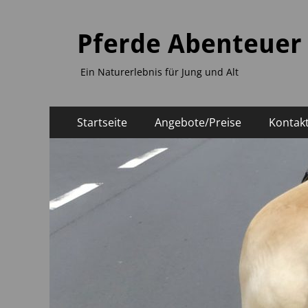
Pferde Abenteuer
Ein Naturerlebnis für Jung und Alt
Primäres
Zum
Startseite
Angebote/Preise
Kontak
Inhalt
Menü
springen