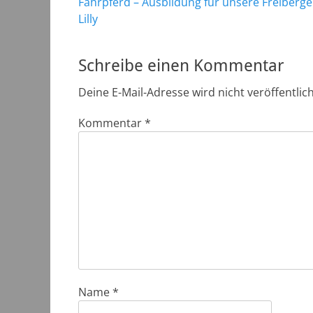
Vorheriger
Fahrpferd – Ausbildung für unsere Freiberge
Beitrag:
Lilly
Schreibe einen Kommentar
Deine E-Mail-Adresse wird nicht veröffentlich
Kommentar
*
Name
*