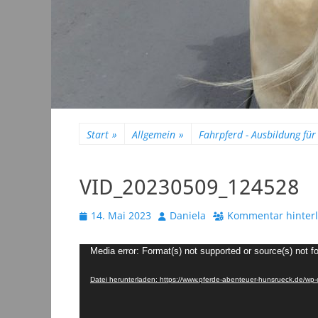
Start
»
Allgemein
»
Fahrpferd - Ausbildung für 
VID_20230509_124528
Veröffentlicht
Autor
14. Mai 2023
Daniela
Kommentar hinter
am
Video-
Media error: Format(s) not supported or source(s) not f
Player
Datei herunterladen: https://www.pferde-abenteuer-hunsrueck.de