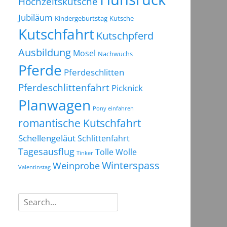
Hochzeitskutsche
Jubiläum
Kindergeburtstag
Kutsche
Kutschfahrt
Kutschpferd
Ausbildung
Mosel
Nachwuchs
Pferde
Pferdeschlitten
Pferdeschlittenfahrt
Picknick
Planwagen
Pony einfahren
romantische Kutschfahrt
Schellengeläut
Schlittenfahrt
Tagesausflug
Tolle Wolle
Tinker
Winterspass
Weinprobe
Valentinstag
Suchen
nach: