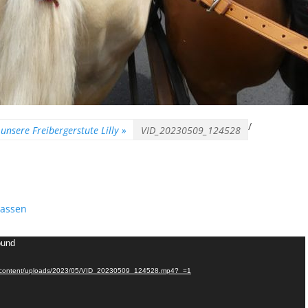
/
unsere Freibergerstute Lilly
»
VID_20230509_124528
lassen
ound
/wp-content/uploads/2023/05/VID_20230509_124528.mp4?_=1