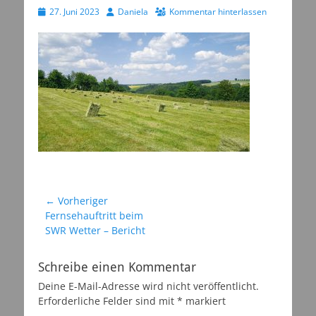
Veröffentlicht
Autor
27. Juni 2023
Daniela
Kommentar hinterlassen
am
Beitragsnavigation
← Vorheriger
Vorheriger
Fernsehauftritt beim
Beitrag:
SWR Wetter – Bericht
Schreibe einen Kommentar
Deine E-Mail-Adresse wird nicht veröffentlicht.
Erforderliche Felder sind mit
*
markiert