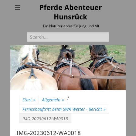
Pferde Abenteuer
Hunsrück
Ein Naturerlebnis für Jung und Alt
Suchen
nach:
/
Start
»
Allgemein
»
Fernsehauftritt beim SWR Wetter - Bericht
»
IMG-20230612-WA0018
IMG-20230612-WA0018