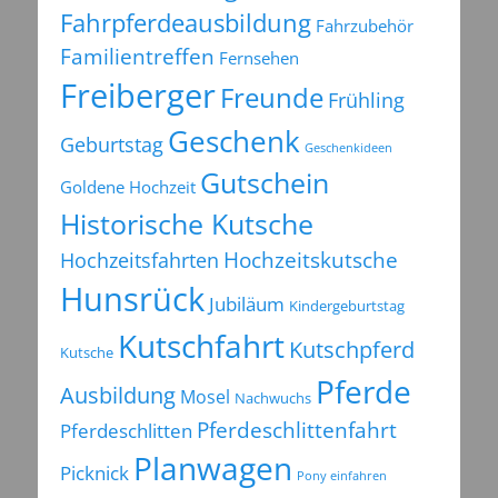
Fahrpferdeausbildung
Fahrzubehör
Familientreffen
Fernsehen
Freiberger
Freunde
Frühling
Geschenk
Geburtstag
Geschenkideen
Gutschein
Goldene Hochzeit
Historische Kutsche
Hochzeitsfahrten
Hochzeitskutsche
Hunsrück
Jubiläum
Kindergeburtstag
Kutschfahrt
Kutschpferd
Kutsche
Pferde
Ausbildung
Mosel
Nachwuchs
Pferdeschlittenfahrt
Pferdeschlitten
Planwagen
Picknick
Pony einfahren