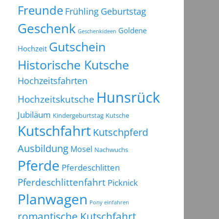
Freunde
Frühling
Geburtstag
Geschenk
Goldene
Geschenkideen
Gutschein
Hochzeit
Historische Kutsche
Hochzeitsfahrten
Hunsrück
Hochzeitskutsche
Jubiläum
Kindergeburtstag
Kutsche
Kutschfahrt
Kutschpferd
Ausbildung
Mosel
Nachwuchs
Pferde
Pferdeschlitten
Pferdeschlittenfahrt
Picknick
Planwagen
Pony einfahren
romantische Kutschfahrt