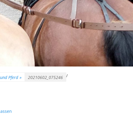
/
 und Pferd
»
20210602_075246
lassen