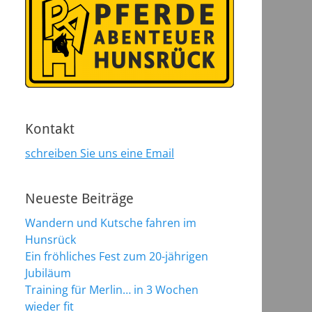
Kontakt
schreiben Sie uns eine Email
Neueste Beiträge
Wandern und Kutsche fahren im
Hunsrück
Ein fröhliches Fest zum 20-jährigen
Jubiläum
Training für Merlin… in 3 Wochen
wieder fit