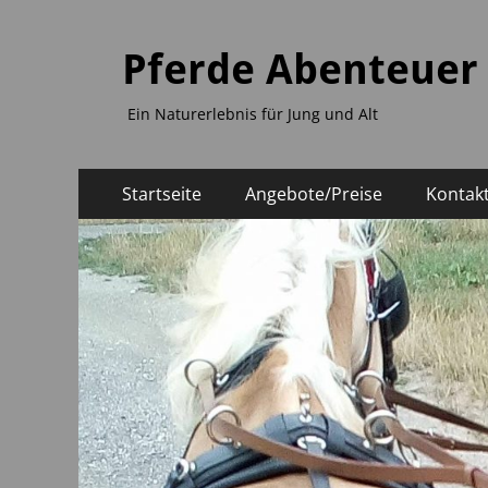
Pferde Abenteuer
Ein Naturerlebnis für Jung und Alt
Primäres
Zum
Startseite
Angebote/Preise
Kontak
Inhalt
Menü
springen