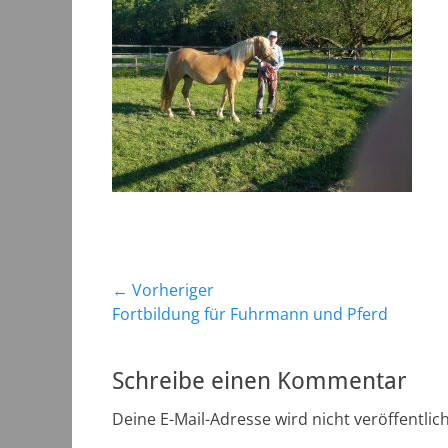
Beitragsnavigation
← Vorheriger
Vorheriger
Fortbildung für Fuhrmann und Pferd
Beitrag:
Schreibe einen Kommentar
Deine E-Mail-Adresse wird nicht veröffentlich