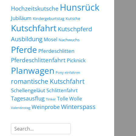
Hunsrück
Hochzeitskutsche
Jubiläum
Kindergeburtstag
Kutsche
Kutschfahrt
Kutschpferd
Ausbildung
Mosel
Nachwuchs
Pferde
Pferdeschlitten
Pferdeschlittenfahrt
Picknick
Planwagen
Pony einfahren
romantische Kutschfahrt
Schellengeläut
Schlittenfahrt
Tagesausflug
Tolle Wolle
Tinker
Winterspass
Weinprobe
Valentinstag
Suchen
nach: