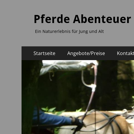
Pferde Abenteuer
Ein Naturerlebnis für Jung und Alt
Primäres
Zum
Startseite
Angebote/Preise
Kontak
Inhalt
Menü
springen