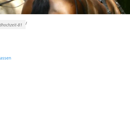
/
dhochzeit-81
lassen