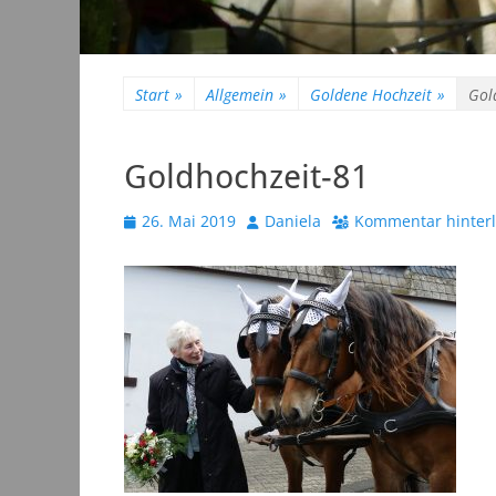
Start
»
Allgemein
»
Goldene Hochzeit
»
Gol
Goldhochzeit-81
Veröffentlicht
Autor
26. Mai 2019
Daniela
Kommentar hinter
am