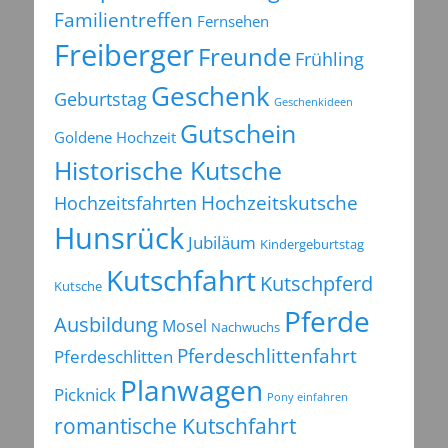
Familientreffen
Fernsehen
Freiberger
Freunde
Frühling
Geschenk
Geburtstag
Geschenkideen
Gutschein
Goldene Hochzeit
Historische Kutsche
Hochzeitsfahrten
Hochzeitskutsche
Hunsrück
Jubiläum
Kindergeburtstag
Kutschfahrt
Kutschpferd
Kutsche
Pferde
Ausbildung
Mosel
Nachwuchs
Pferdeschlittenfahrt
Pferdeschlitten
Planwagen
Picknick
Pony einfahren
romantische Kutschfahrt