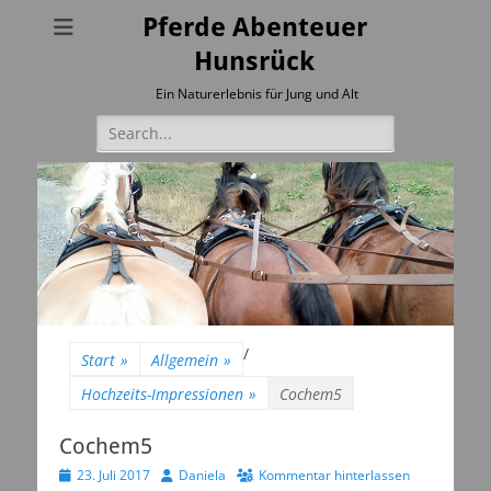
Pferde Abenteuer
Hunsrück
Ein Naturerlebnis für Jung und Alt
Suchen
nach:
/
Start
»
Allgemein
»
Hochzeits-Impressionen
»
Cochem5
Cochem5
Veröffentlicht
Autor
23. Juli 2017
Daniela
Kommentar hinterlassen