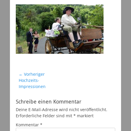
am
Beitragsnavigation
← Vorheriger
Vorheriger
Hochzeits-
Beitrag:
Impressionen
Schreibe einen Kommentar
Deine E-Mail-Adresse wird nicht veröffentlicht.
Erforderliche Felder sind mit
*
markiert
Kommentar
*