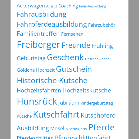
Ackerwagen
Coaching
Ausritt
Fahr-Ausbildung
Fahrausbildung
Fahrpferdeausbildung
Fahrzubehör
Familientreffen
Fernsehen
Freiberger
Freunde
Frühling
Geschenk
Geburtstag
Geschenkideen
Gutschein
Goldene Hochzeit
Historische Kutsche
Hochzeitsfahrten
Hochzeitskutsche
Hunsrück
Jubiläum
Kindergeburtstag
Kutschfahrt
Kutschpferd
Kutsche
Pferde
Ausbildung
Mosel
Nachwuchs
Pferdeschlittenfahrt
Pferdeschlitten