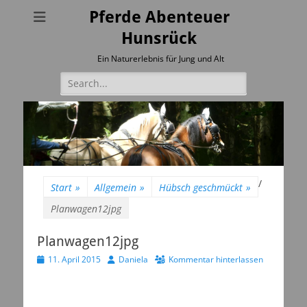
Pferde Abenteuer
Hunsrück
Ein Naturerlebnis für Jung und Alt
Suchen
nach:
/
Start
»
Allgemein
»
Hübsch geschmückt
»
Planwagen12jpg
Planwagen12jpg
Veröffentlicht
Autor
11. April 2015
Daniela
Kommentar hinterlassen
am