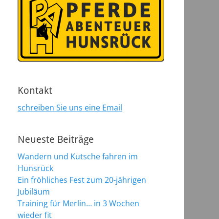
Kontakt
schreiben Sie uns eine Email
Neueste Beiträge
Wandern und Kutsche fahren im
Hunsrück
Ein fröhliches Fest zum 20-jährigen
Jubiläum
Training für Merlin… in 3 Wochen
wieder fit