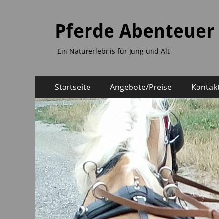
Pferde Abenteuer
Ein Naturerlebnis für Jung und Alt
Primäres
Zum
Startseite
Angebote/Preise
Kontak
Inhalt
Menü
springen