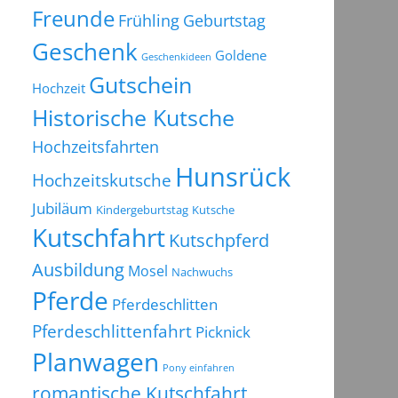
Freunde
Frühling
Geburtstag
Geschenk
Goldene
Geschenkideen
Gutschein
Hochzeit
Historische Kutsche
Hochzeitsfahrten
Hunsrück
Hochzeitskutsche
Jubiläum
Kindergeburtstag
Kutsche
Kutschfahrt
Kutschpferd
Ausbildung
Mosel
Nachwuchs
Pferde
Pferdeschlitten
Pferdeschlittenfahrt
Picknick
Planwagen
Pony einfahren
romantische Kutschfahrt