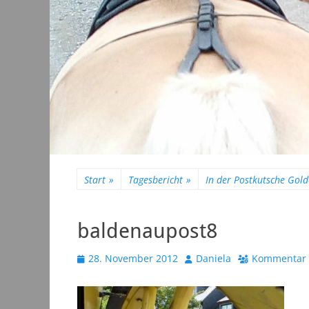
Start
»
Tagesbericht
»
In der Postkutsche Gold
baldenaupost8
Veröffentlicht
Autor
28. November 2012
Daniela
Kommentar 
am