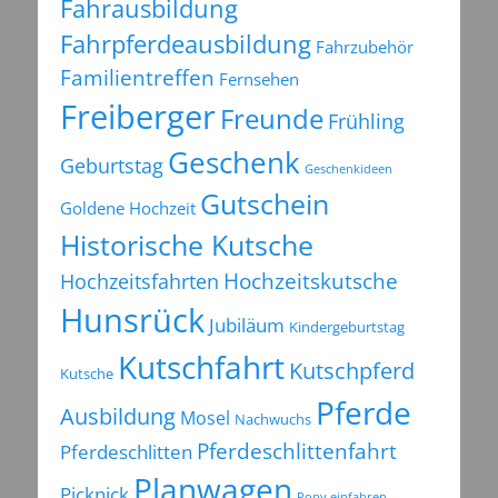
Fahrausbildung
Fahrpferdeausbildung
Fahrzubehör
Familientreffen
Fernsehen
Freiberger
Freunde
Frühling
Geschenk
Geburtstag
Geschenkideen
Gutschein
Goldene Hochzeit
Historische Kutsche
Hochzeitsfahrten
Hochzeitskutsche
Hunsrück
Jubiläum
Kindergeburtstag
Kutschfahrt
Kutschpferd
Kutsche
Pferde
Ausbildung
Mosel
Nachwuchs
Pferdeschlittenfahrt
Pferdeschlitten
Planwagen
Picknick
Pony einfahren