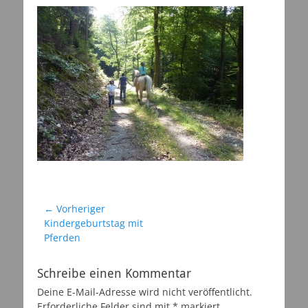
Beitragsnavigation
← Vorheriger
Vorheriger
Kindergeburtstag mit
Beitrag:
Pferden
Schreibe einen Kommentar
Deine E-Mail-Adresse wird nicht veröffentlicht.
Erforderliche Felder sind mit
*
markiert