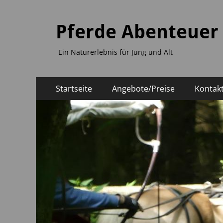
Pferde Abenteuer
Ein Naturerlebnis für Jung und Alt
Primäres
Zum
Startseite
Angebote/Preise
Kontak
Inhalt
Menü
springen