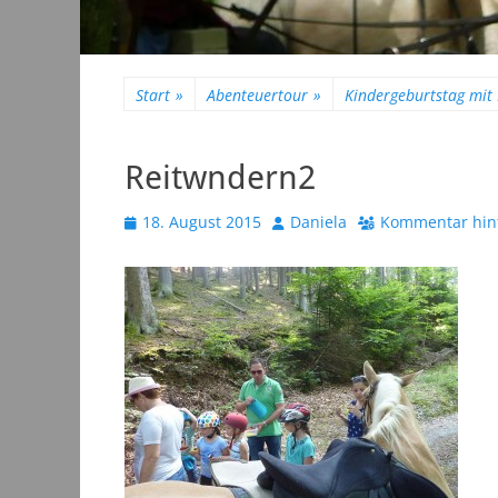
Start
»
Abenteuertour
»
Kindergeburtstag mit
Reitwndern2
Veröffentlicht
Autor
18. August 2015
Daniela
Kommentar hin
am