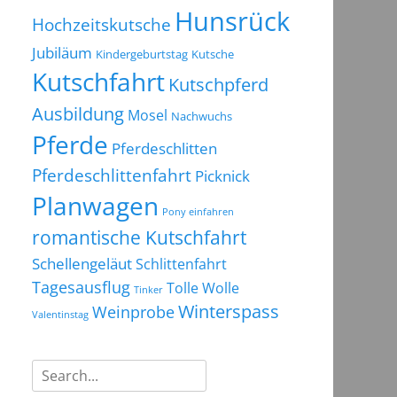
Hunsrück
Hochzeitskutsche
Jubiläum
Kindergeburtstag
Kutsche
Kutschfahrt
Kutschpferd
Ausbildung
Mosel
Nachwuchs
Pferde
Pferdeschlitten
Pferdeschlittenfahrt
Picknick
Planwagen
Pony einfahren
romantische Kutschfahrt
Schellengeläut
Schlittenfahrt
Tagesausflug
Tolle Wolle
Tinker
Winterspass
Weinprobe
Valentinstag
Suchen
nach: