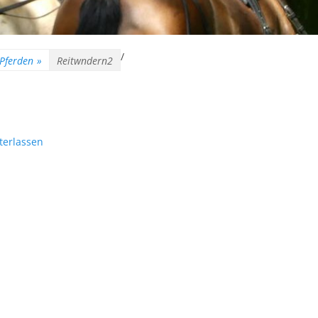
/
 Pferden
»
Reitwndern2
terlassen