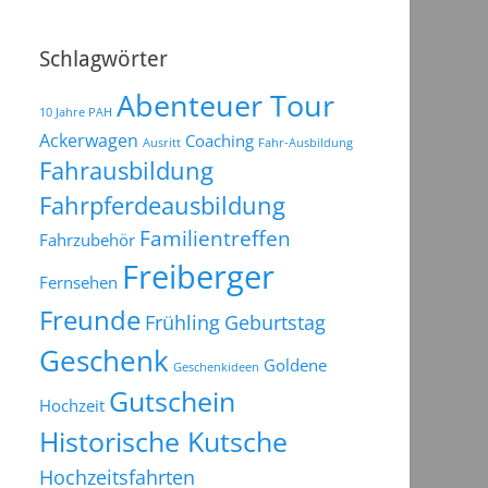
Schlagwörter
Abenteuer Tour
10 Jahre PAH
Ackerwagen
Coaching
Ausritt
Fahr-Ausbildung
Fahrausbildung
Fahrpferdeausbildung
Familientreffen
Fahrzubehör
Freiberger
Fernsehen
Freunde
Frühling
Geburtstag
Geschenk
Goldene
Geschenkideen
Gutschein
Hochzeit
Historische Kutsche
Hochzeitsfahrten