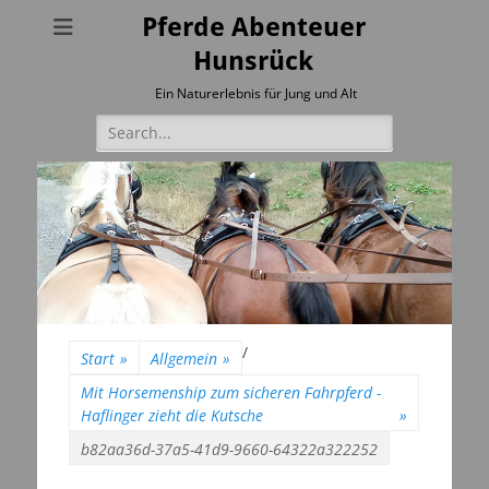
Pferde Abenteuer
Hunsrück
Ein Naturerlebnis für Jung und Alt
Suchen
nach:
/
Start
»
Allgemein
»
Mit Horsemenship zum sicheren Fahrpferd -
Haflinger zieht die Kutsche
»
b82aa36d-37a5-41d9-9660-64322a322252