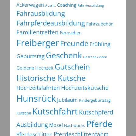
Ackerwagen
Coaching
Ausritt
Fahr-Ausbildung
Fahrausbildung
Fahrpferdeausbildung
Fahrzubehör
Familientreffen
Fernsehen
Freiberger
Freunde
Frühling
Geschenk
Geburtstag
Geschenkideen
Gutschein
Goldene Hochzeit
Historische Kutsche
Hochzeitsfahrten
Hochzeitskutsche
Hunsrück
Jubiläum
Kindergeburtstag
Kutschfahrt
Kutschpferd
Kutsche
Pferde
Ausbildung
Mosel
Nachwuchs
Pferdeschlittenfahrt
Pferdeschlitten