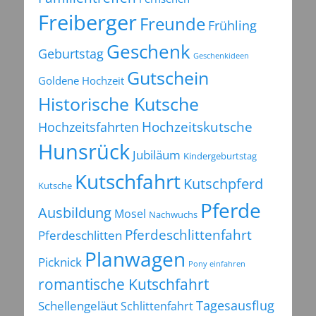
Freiberger
Freunde
Frühling
Geschenk
Geburtstag
Geschenkideen
Gutschein
Goldene Hochzeit
Historische Kutsche
Hochzeitsfahrten
Hochzeitskutsche
Hunsrück
Jubiläum
Kindergeburtstag
Kutschfahrt
Kutschpferd
Kutsche
Pferde
Ausbildung
Mosel
Nachwuchs
Pferdeschlittenfahrt
Pferdeschlitten
Planwagen
Picknick
Pony einfahren
romantische Kutschfahrt
Tagesausflug
Schellengeläut
Schlittenfahrt