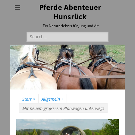
Pferde Abenteuer
Hunsrück
Ein Naturerlebnis für Jung und Alt
Suchen
nach:
Start
»
Allgemein
»
Mit neuem größerem Planwagen unterwegs