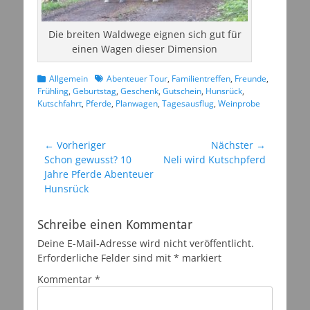
Die breiten Waldwege eignen sich gut für
einen Wagen dieser Dimension
Kategorien
Schlagworte
Allgemein
Abenteuer Tour
,
Familientreffen
,
Freunde
,
Frühling
,
Geburtstag
,
Geschenk
,
Gutschein
,
Hunsrück
,
Kutschfahrt
,
Pferde
,
Planwagen
,
Tagesausflug
,
Weinprobe
Beitragsnavigation
← Vorheriger
Nächster →
Vorheriger
Nächster
Schon gewusst? 10
Neli wird Kutschpferd
Beitrag:
Beitrag:
Jahre Pferde Abenteuer
Hunsrück
Schreibe einen Kommentar
Deine E-Mail-Adresse wird nicht veröffentlicht.
Erforderliche Felder sind mit
*
markiert
Kommentar
*