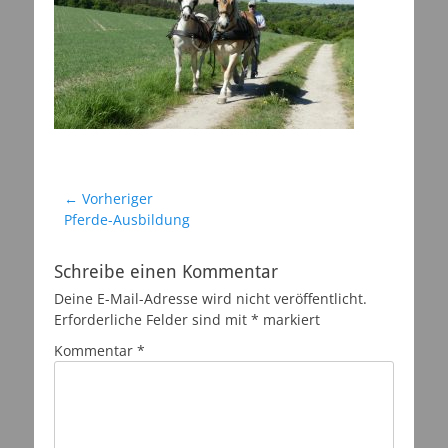
Beitragsnavigation
← Vorheriger
Vorheriger
Pferde-Ausbildung
Beitrag:
Schreibe einen Kommentar
Deine E-Mail-Adresse wird nicht veröffentlicht.
Erforderliche Felder sind mit
*
markiert
Kommentar
*