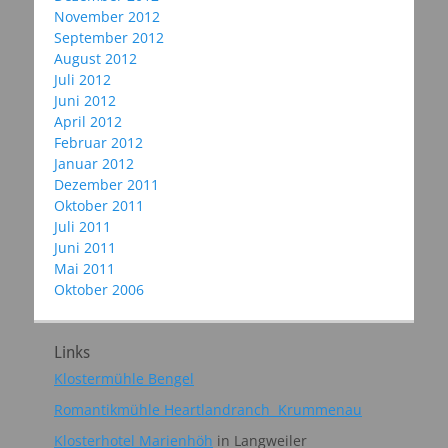
November 2012
September 2012
August 2012
Juli 2012
Juni 2012
April 2012
Februar 2012
Januar 2012
Dezember 2011
Oktober 2011
Juli 2011
Juni 2011
Mai 2011
Oktober 2006
Links
Klostermühle Bengel
Romantikmühle Heartlandranch Krummenau
Klosterhotel Marienhöh
in Langweiler