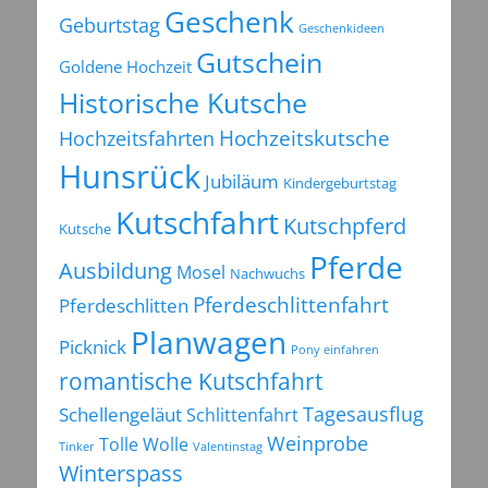
Geschenk
Geburtstag
Geschenkideen
Gutschein
Goldene Hochzeit
Historische Kutsche
Hochzeitsfahrten
Hochzeitskutsche
Hunsrück
Jubiläum
Kindergeburtstag
Kutschfahrt
Kutschpferd
Kutsche
Pferde
Ausbildung
Mosel
Nachwuchs
Pferdeschlittenfahrt
Pferdeschlitten
Planwagen
Picknick
Pony einfahren
romantische Kutschfahrt
Tagesausflug
Schellengeläut
Schlittenfahrt
Weinprobe
Tolle Wolle
Tinker
Valentinstag
Winterspass