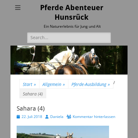
Pferde Abenteuer
Hunsrück
Ein Naturerlebnis für Jung und Alt
Suchen
nach:
/
Start
»
Allgemein
»
Pferde-Ausbildung
»
Sahara (4)
Sahara (4)
Veröffentlicht
Autor
22. Juli 2018
Daniela
Kommentar hinterlassen
am