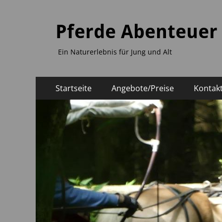
Pferde Abenteuer
Ein Naturerlebnis für Jung und Alt
Primäres
Zum
Startseite
Angebote/Preise
Kontak
Inhalt
Menü
springen