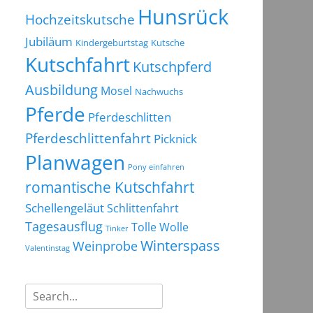
Hunsrück
Hochzeitskutsche
Jubiläum
Kindergeburtstag
Kutsche
Kutschfahrt
Kutschpferd
Ausbildung
Mosel
Nachwuchs
Pferde
Pferdeschlitten
Pferdeschlittenfahrt
Picknick
Planwagen
Pony einfahren
romantische Kutschfahrt
Schellengeläut
Schlittenfahrt
Tagesausflug
Tolle Wolle
Tinker
Winterspass
Weinprobe
Valentinstag
Suchen
nach: