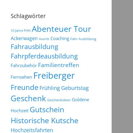
Schlagwörter
Abenteuer Tour
10 Jahre PAH
Ackerwagen
Coaching
Ausritt
Fahr-Ausbildung
Fahrausbildung
Fahrpferdeausbildung
Familientreffen
Fahrzubehör
Freiberger
Fernsehen
Freunde
Frühling
Geburtstag
Geschenk
Goldene
Geschenkideen
Gutschein
Hochzeit
Historische Kutsche
Hochzeitsfahrten