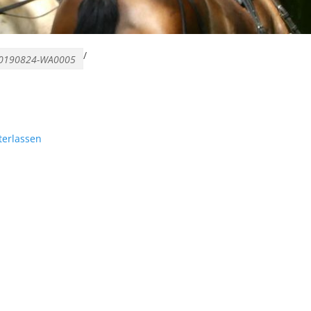
/
0190824-WA0005
erlassen