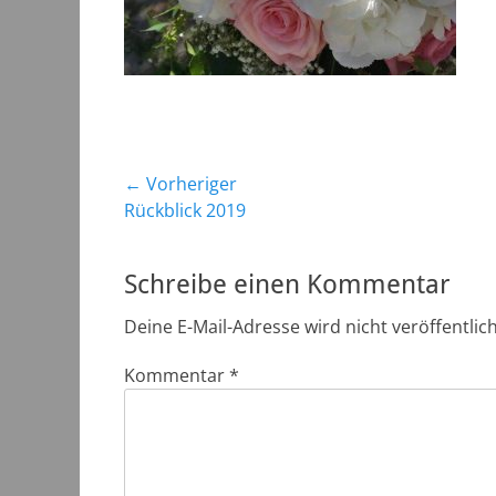
Beitragsnavigation
← Vorheriger
Vorheriger
Rückblick 2019
Beitrag:
Schreibe einen Kommentar
Deine E-Mail-Adresse wird nicht veröffentlich
Kommentar
*