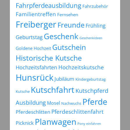
Fahrpferdeausbildung
Fahrzubehör
Familientreffen
Fernsehen
Freiberger
Freunde
Frühling
Geschenk
Geburtstag
Geschenkideen
Gutschein
Goldene Hochzeit
Historische Kutsche
Hochzeitsfahrten
Hochzeitskutsche
Hunsrück
Jubiläum
Kindergeburtstag
Kutschfahrt
Kutschpferd
Kutsche
Pferde
Ausbildung
Mosel
Nachwuchs
Pferdeschlittenfahrt
Pferdeschlitten
Planwagen
Picknick
Pony einfahren