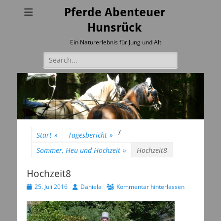
Pferde Abenteuer
Hunsrück
Ein Naturerlebnis für Jung und Alt
Suchen
nach:
/
Start
»
Tagesbericht
»
Sommer, Heu und Hochzeit
»
Hochzeit8
Hochzeit8
Veröffentlicht
Autor
25. Juli 2016
Daniela
Kommentar hinterlassen
am