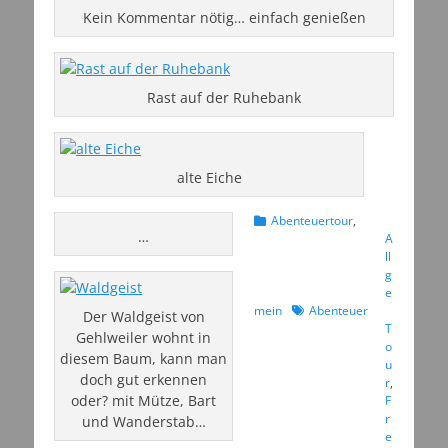
Kein Kommentar nötig… einfach genießen
Rast auf der Ruhebank
alte Eiche
Kategorien
Abenteuertour
,
…
A
ll
g
e
Schlagworte
mein
Abenteuer
Der Waldgeist von
T
Gehlweiler wohnt in
o
diesem Baum, kann man
u
doch gut erkennen
r
,
oder? mit Mütze, Bart
F
r
und Wanderstab…
e