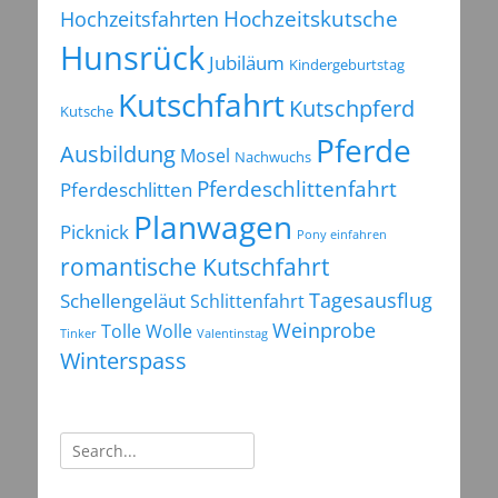
Hochzeitsfahrten
Hochzeitskutsche
Hunsrück
Jubiläum
Kindergeburtstag
Kutschfahrt
Kutschpferd
Kutsche
Pferde
Ausbildung
Mosel
Nachwuchs
Pferdeschlittenfahrt
Pferdeschlitten
Planwagen
Picknick
Pony einfahren
romantische Kutschfahrt
Tagesausflug
Schellengeläut
Schlittenfahrt
Weinprobe
Tolle Wolle
Tinker
Valentinstag
Winterspass
Suchen
nach: