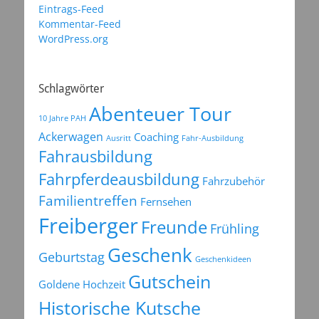
Eintrags-Feed
Kommentar-Feed
WordPress.org
Schlagwörter
Abenteuer Tour
10 Jahre PAH
Ackerwagen
Coaching
Ausritt
Fahr-Ausbildung
Fahrausbildung
Fahrpferdeausbildung
Fahrzubehör
Familientreffen
Fernsehen
Freiberger
Freunde
Frühling
Geschenk
Geburtstag
Geschenkideen
Gutschein
Goldene Hochzeit
Historische Kutsche