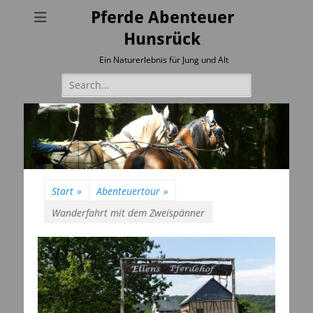
Pferde Abenteuer
Hunsrück
Ein Naturerlebnis für Jung und Alt
Suchen
nach:
Start
»
Abenteuertour
»
Wanderfahrt mit dem Zweispänner