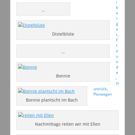
i
b
…
e
r
g
e
Distelblüte
r
,
F
r
e
…
u
n
d
e
Bonnie
,
H
unsrück
,
Planwagen
Bonnie plantscht im Bach
Nachmittags reiten wir mit Ellen