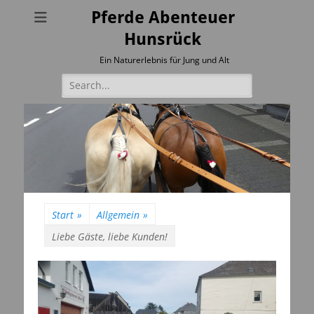
Pferde Abenteuer
Hunsrück
Ein Naturerlebnis für Jung und Alt
Suchen
nach:
Start
»
Allgemein
»
Liebe Gäste, liebe Kunden!