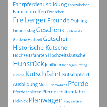
Fahrpferdeausbildung
Fahrzubehör
Familientreffen
Fernsehen
Freiberger
Freunde
Frühling
Geschenk
Geburtstag
Geschenkideen
Gutschein
Goldene Hochzeit
Historische Kutsche
Hochzeitsfahrten
Hochzeitskutsche
Hunsrück
Jubiläum
Kindergeburtstag
Kutschfahrt
Kutschpferd
Kutsche
Pferde
Ausbildung
Mosel
Nachwuchs
Pferdeschlittenfahrt
Pferdeschlitten
Planwagen
Picknick
Pony einfahren