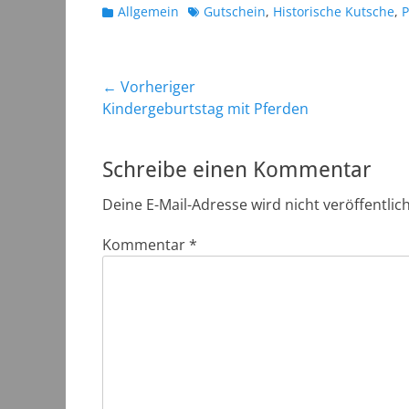
Kategorien
Schlagworte
Allgemein
Gutschein
,
Historische Kutsche
,
Beitragsnavigation
← Vorheriger
Vorheriger
Kindergeburtstag mit Pferden
Beitrag:
Schreibe einen Kommentar
Deine E-Mail-Adresse wird nicht veröffentlich
Kommentar
*