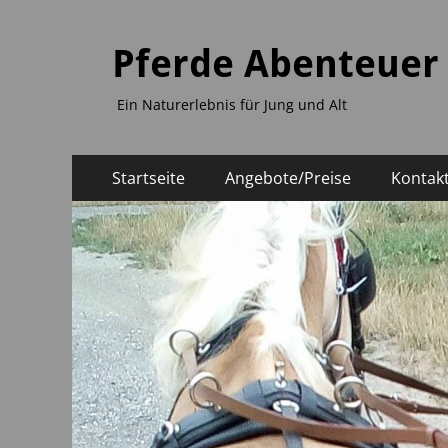
Pferde Abenteuer
Ein Naturerlebnis für Jung und Alt
Primäres
Zum
Startseite
Angebote/Preise
Kontak
Inhalt
Menü
springen