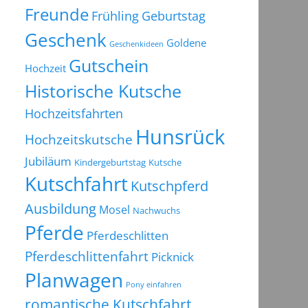
Freunde
Frühling
Geburtstag
Geschenk
Goldene
Geschenkideen
Gutschein
Hochzeit
Historische Kutsche
Hochzeitsfahrten
Hunsrück
Hochzeitskutsche
Jubiläum
Kindergeburtstag
Kutsche
Kutschfahrt
Kutschpferd
Ausbildung
Mosel
Nachwuchs
Pferde
Pferdeschlitten
Pferdeschlittenfahrt
Picknick
Planwagen
Pony einfahren
romantische Kutschfahrt