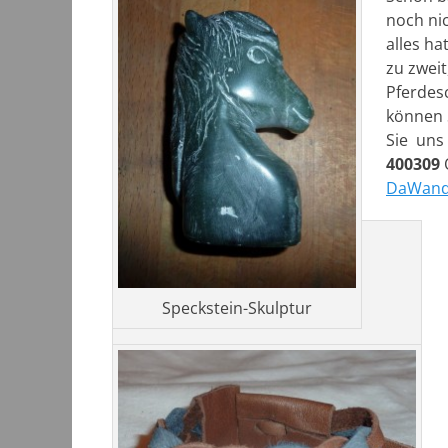
noch nic
alles h
zu zweit
Pferdesc
können 
Sie uns 
400309
DaWan
Speckstein-Skulptur