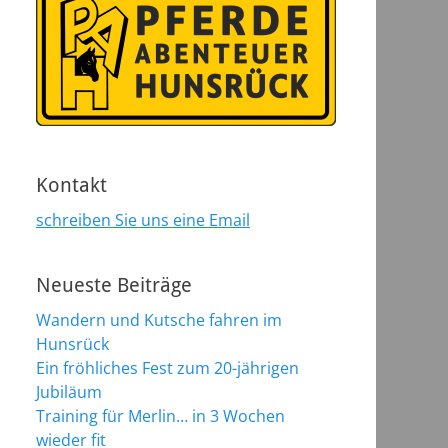
Kontakt
schreiben Sie uns eine Email
Neueste Beiträge
Wandern und Kutsche fahren im
Hunsrück
Ein fröhliches Fest zum 20-jährigen
Jubiläum
Training für Merlin… in 3 Wochen
wieder fit