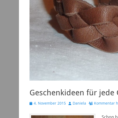
Geschenkideen für jede 
Veröffentlicht
Autor
4. November 2015
Daniela
Kommentar h
am
Schon b